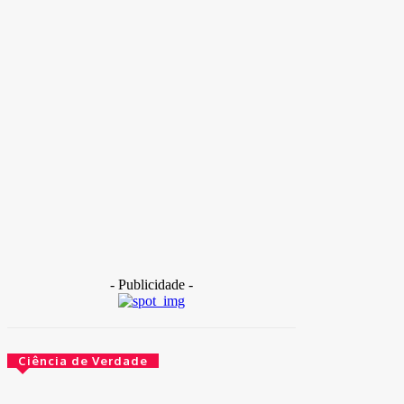
Destaque
Ladrão arromba comércio e sai com carrin
furtados
TAKAMOTO
-
30 de outubro de 2025
Destaque
Internação com banho frio: Hospital de Base está sem
TAKAMOTO
-
30 de outubro de 2025
- Publicidade -
Ciência de Verdade