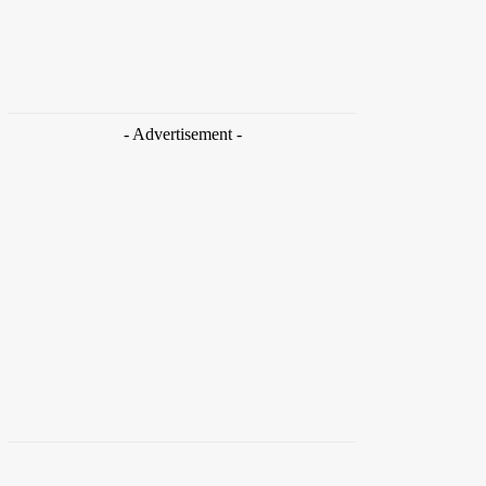
Detran-DF participa do Encontro Nacional da
Aviação de Segurança Pública
Takamoto
-
30 de junho de 2026
- Advertisement -
Distrito