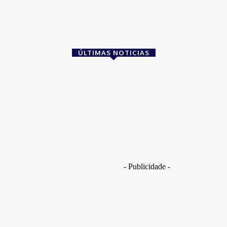
as fraudes digitais e orienta
ência artificial tem...
ÚLTIMAS NOTICIAS
este: como o Ceará se posiciona na transi
- Publicidade -
F