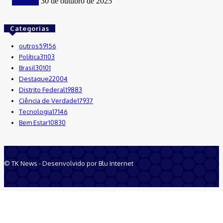
Esportes
30 de outubro de 2025
Categorias
outros
59156
Política
31103
Brasil
30101
Destaque
22004
Distrito Federal
19883
Ciência de Verdade
17937
Tecnologia
17146
Bem Estar
10830
© TK News - Desenvolvido por Blu Internet
Quem Somos
Anuncie
Equipe
Contatos