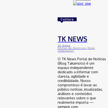
Golpes com inteligência artificial
aumentam e bancos enfrentam novo
desafio na proteção de clientes
Cultura
29 de junho de 2026
Brasil
TK NEWS
Avanço da mobilidade sustentável
TK News
no Nordeste: como o Ceará se
Portal de Notícias (Blog
Takamoto)
posiciona na transição energética
automotiva
O TK News Portal de Notícias
29 de junho de 2026
(Blog Takamoto) é um
espaço independente
dedicado a informar com
clareza, agilidade e
Brasil
credibilidade. Nosso
compromisso é levar ao
Desenrola para adimplentes pode
inaugurar nova era do crédito no
público notícias atualizadas,
Brasil, mas especialista faz alerta
análises e conteúdos
relevantes sobre o que
29 de junho de 2026
realmente importa —
sempre com