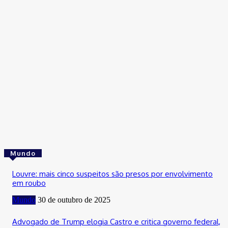
Cultura
Confira as festas, shows e eventos que animam o DF neste fi
de semana
31 de outubro de 2025
Cultura
Fim de semana do aniversário de Brasília tem Maiara e Maraísa
Joelma e mais
31 de outubro de 2025
Mundo
Louvre: mais cinco suspeitos são presos por envolvimento
em roubo
Mundo
30 de outubro de 2025
Advogado de Trump elogia Castro e critica governo federal,