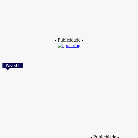
Dentes de 400 mil anos apontam cruzamento entre
denisovanos e Homo erectus
14 de maio de 2026
- Publicidade -
Brasil
Brasil
Empresas trocam escritórios tradicionais por
coworkings para cortar custos e ganhar
competitividade
Takamoto
-
30 de junho de 2026
Brasil
- Publicidade -