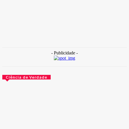
TAKAMOTO
-
30 de outubro de 2025
Destaque
Internação com banho frio: Hospital de Base está sem água
quente
30 de outubro de 2025
- Publicidade -
Ciência de Verdade
O governo agora é obrigado a escrever bem. Por lei
14 de maio de 2026
O que aconteceu com esses peixes depois de usarem
cogumelos mágicos
14 de maio de 2026