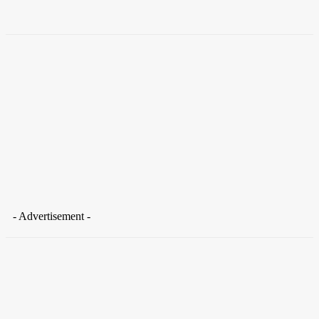
Takamoto
-
30 de junho de 2026
- Advertisement -
Distrito Federal
Donny Silva prestigia lançamento do livro de Gilson Aires na
CLDF
29 de junho de 2026