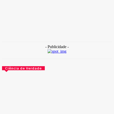
TAKAMOTO
-
30 de outubro de 2025
Destaque
Internação com banho frio: Hospital de Base está sem água
quente
30 de outubro de 2025
- Publicidade -
Ciência de Verdade
O governo agora é obrigado a escrever bem. Por lei
14 de maio de 2026
O que aconteceu com esses peixes depois de usarem
cogumelos mágicos
14 de maio de 2026