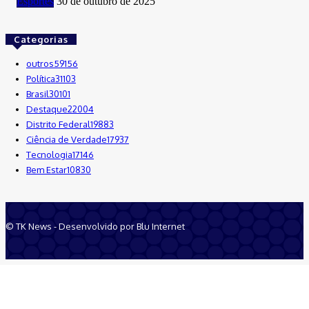
Esportes
30 de outubro de 2025
Categorias
outros
59156
Política
31103
Brasil
30101
Destaque
22004
Distrito Federal
19883
Ciência de Verdade
17937
Tecnologia
17146
Bem Estar
10830
© TK News - Desenvolvido por Blu Internet
Quem Somos
Anuncie
Equipe
Contatos