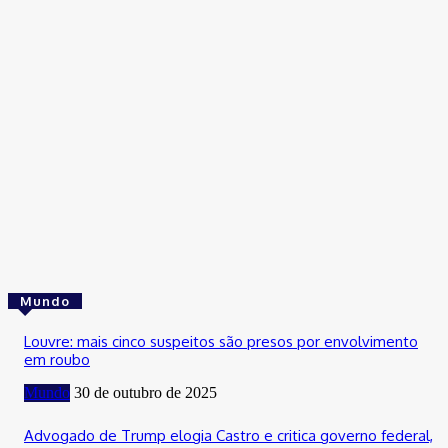
Cultura
Confira as festas, shows e eventos que animam o DF neste fi
de semana
31 de outubro de 2025
Cultura
Fim de semana do aniversário de Brasília tem Maiara e Maraísa
Joelma e mais
31 de outubro de 2025
Mundo
Louvre: mais cinco suspeitos são presos por envolvimento
em roubo
Mundo
30 de outubro de 2025
Advogado de Trump elogia Castro e critica governo federal,