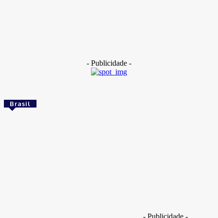
Dentes de 400 mil anos apontam cruzamento entre
denisovanos e Homo erectus
14 de maio de 2026
- Publicidade -
Brasil
Brasil
Empresas trocam escritórios tradicionais por
coworkings para cortar custos e ganhar
competitividade
Takamoto
-
30 de junho de 2026
Brasil
- Publicidade -