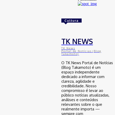
Golpes com inteligência artificial
aumentam e bancos enfrentam novo
desafio na proteção de clientes
Cultura
29 de junho de 2026
Brasil
TK NEWS
Avanço da mobilidade sustentável
TK News
no Nordeste: como o Ceará se
Portal de Notícias (Blog
Takamoto)
posiciona na transição energética
automotiva
O TK News Portal de Notícias
29 de junho de 2026
(Blog Takamoto) é um
espaço independente
dedicado a informar com
clareza, agilidade e
Brasil
credibilidade. Nosso
compromisso é levar ao
Desenrola para adimplentes pode
inaugurar nova era do crédito no
público notícias atualizadas,
Brasil, mas especialista faz alerta
análises e conteúdos
relevantes sobre o que
29 de junho de 2026
realmente importa —
sempre com