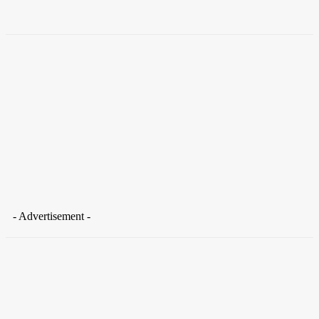
Takamoto
-
30 de junho de 2026
- Advertisement -
Distrito Federal
Donny Silva prestigia lançamento do livro de Gilson Aires na
CLDF
29 de junho de 2026