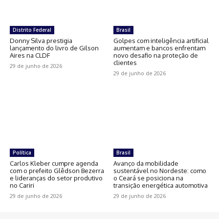
Distrito Federal
Brasil
Donny Silva prestigia
Golpes com inteligência artificial
lançamento do livro de Gilson
aumentam e bancos enfrentam
Aires na CLDF
novo desafio na proteção de
clientes
29 de junho de 2026
29 de junho de 2026
Política
Brasil
Carlos Kleber cumpre agenda
Avanço da mobilidade
com o prefeito Glêdson Bezerra
sustentável no Nordeste: como
e lideranças do setor produtivo
o Ceará se posiciona na
no Cariri
transição energética automotiva
29 de junho de 2026
29 de junho de 2026