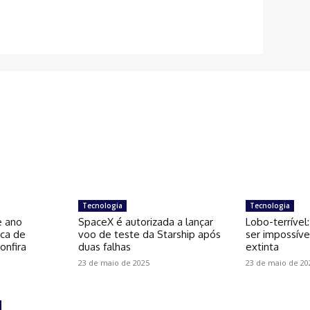
Tecnologia
Tecnologia
e ano
SpaceX é autorizada a lançar
Lobo-terrível:
ica de
voo de teste da Starship após
ser impossíve
onfira
duas falhas
extinta
23 de maio de 2025
23 de maio de 20