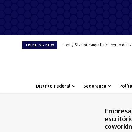
Donny Silva prestigia lançamento do livro 
Festa junina da Psiquiatria do Base pro
TRENDING NOW
Distrito Federal
Segurança
Políti
Empresa
escritóri
coworkin