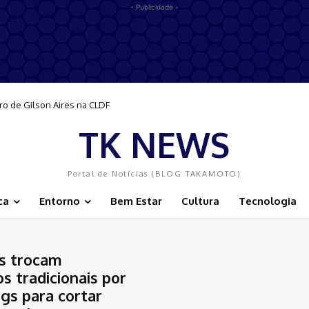
- Publicidade -
de Gilson Aires na CLDF
move acolhimento, integração e ajuda a reduzir estigmas
TK NEWS
Portal de Notícias (BLOG TAKAMOTO)
ca
Entorno
Bem Estar
Cultura
Tecnologia
s trocam
os tradicionais por
gs para cortar