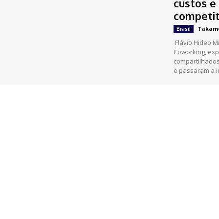
custos e
competit
Takam
Brasil
Flávio Hideo M
Coworking, exp
compartilhado
e passaram a in