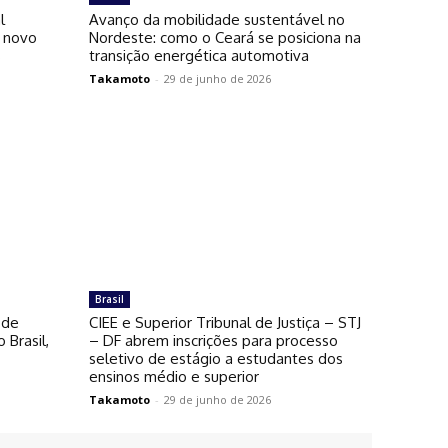
l
Avanço da mobilidade sustentável no
 novo
Nordeste: como o Ceará se posiciona na
s
transição energética automotiva
Takamoto
-
29 de junho de 2026
Brasil
ode
CIEE e Superior Tribunal de Justiça – STJ
 Brasil,
– DF abrem inscrições para processo
seletivo de estágio a estudantes dos
ensinos médio e superior
Takamoto
-
29 de junho de 2026