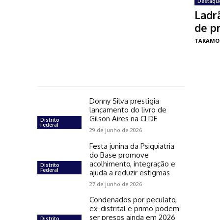
Destaqu
Ladr
de p
TAKAMO
Donny Silva prestigia
lançamento do livro de
Gilson Aires na CLDF
Distrito
Federal
29 de junho de 2026
Festa junina da Psiquiatria
do Base promove
acolhimento, integração e
Distrito
Federal
ajuda a reduzir estigmas
27 de junho de 2026
Condenados por peculato,
ex-distrital e primo podem
ser presos ainda em 2026
Distrito