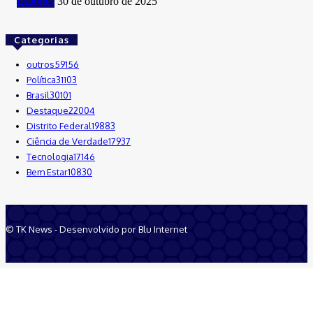
Esportes
30 de outubro de 2025
Categorias
outros
59156
Política
31103
Brasil
30101
Destaque
22004
Distrito Federal
19883
Ciência de Verdade
17937
Tecnologia
17146
Bem Estar
10830
© TK News - Desenvolvido por Blu Internet
Quem Somos
Anuncie
Equipe
Contatos