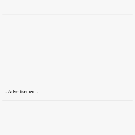
Takamoto
-
30 de junho de 2026
- Advertisement -
Distrito Federal
Donny Silva prestigia lançamento do livro de Gilson Aires na
CLDF
29 de junho de 2026