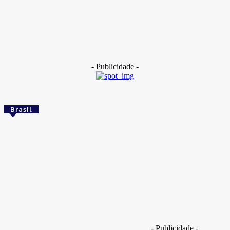
Dentes de 400 mil anos apontam cruzamento entre
denisovanos e Homo erectus
14 de maio de 2026
- Publicidade -
Brasil
Brasil
Empresas trocam escritórios tradicionais por
coworkings para cortar custos e ganhar
competitividade
Takamoto
-
30 de junho de 2026
Brasil
- Publicidade -