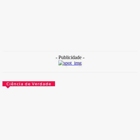
TAKAMOTO
-
30 de outubro de 2025
Destaque
Internação com banho frio: Hospital de Base está sem água
quente
30 de outubro de 2025
- Publicidade -
Ciência de Verdade
O governo agora é obrigado a escrever bem. Por lei
14 de maio de 2026
O que aconteceu com esses peixes depois de usarem
cogumelos mágicos
14 de maio de 2026