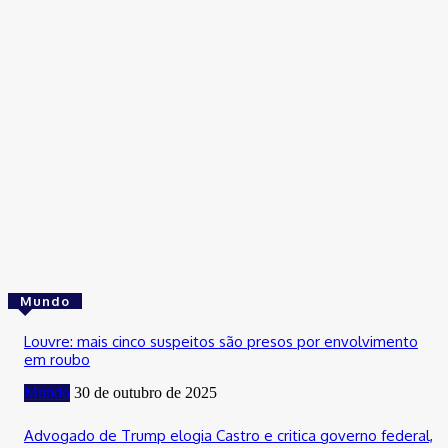
Cultura
Confira as festas, shows e eventos que animam o DF neste fi
de semana
31 de outubro de 2025
Cultura
Fim de semana do aniversário de Brasília tem Maiara e Maraísa
Joelma e mais
31 de outubro de 2025
Mundo
Louvre: mais cinco suspeitos são presos por envolvimento
em roubo
Mundo
30 de outubro de 2025
Advogado de Trump elogia Castro e critica governo federal,