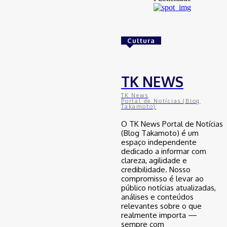
Golpes com inteligência artificial
aumentam e bancos enfrentam novo
desafio na proteção de clientes
Cultura
29 de junho de 2026
Brasil
TK NEWS
Avanço da mobilidade sustentável
TK News
no Nordeste: como o Ceará se
Portal de Notícias (Blog
Takamoto)
posiciona na transição energética
automotiva
O TK News Portal de Notícias
29 de junho de 2026
(Blog Takamoto) é um
espaço independente
dedicado a informar com
clareza, agilidade e
Brasil
credibilidade. Nosso
compromisso é levar ao
Desenrola para adimplentes pode
inaugurar nova era do crédito no
público notícias atualizadas,
Brasil, mas especialista faz alerta
análises e conteúdos
relevantes sobre o que
29 de junho de 2026
realmente importa —
sempre com