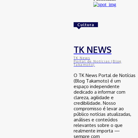
Golpes com inteligência artificial
aumentam e bancos enfrentam novo
desafio na proteção de clientes
Cultura
29 de junho de 2026
Brasil
TK NEWS
Avanço da mobilidade sustentável
TK News
no Nordeste: como o Ceará se
Portal de Notícias (Blog
Takamoto)
posiciona na transição energética
automotiva
O TK News Portal de Notícias
29 de junho de 2026
(Blog Takamoto) é um
espaço independente
dedicado a informar com
clareza, agilidade e
Brasil
credibilidade. Nosso
compromisso é levar ao
Desenrola para adimplentes pode
inaugurar nova era do crédito no
público notícias atualizadas,
Brasil, mas especialista faz alerta
análises e conteúdos
relevantes sobre o que
29 de junho de 2026
realmente importa —
sempre com