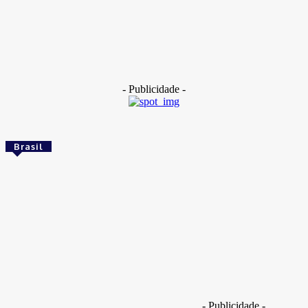
Dentes de 400 mil anos apontam cruzamento entre
denisovanos e Homo erectus
14 de maio de 2026
- Publicidade -
Brasil
Brasil
Empresas trocam escritórios tradicionais por
coworkings para cortar custos e ganhar
competitividade
Takamoto
-
30 de junho de 2026
Brasil
- Publicidade -