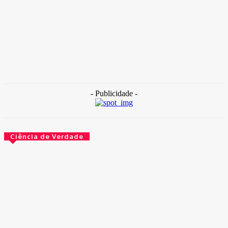
TAKAMOTO
-
30 de outubro de 2025
Destaque
Internação com banho frio: Hospital de Base está sem água
quente
30 de outubro de 2025
- Publicidade -
Ciência de Verdade
O governo agora é obrigado a escrever bem. Por lei
14 de maio de 2026
O que aconteceu com esses peixes depois de usarem
cogumelos mágicos
14 de maio de 2026