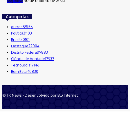
Esportes
30 de outubro de 2025
Categorias
outros
59156
Política
31103
Brasil
30101
Destaque
22004
Distrito Federal
19883
Ciência de Verdade
17937
Tecnologia
17146
Bem Estar
10830
© TK News - Desenvolvido por Blu Internet
Quem Somos
Anuncie
Equipe
Contatos