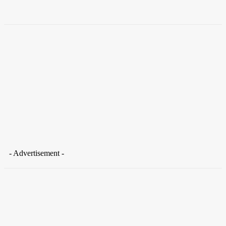
Takamoto
-
30 de junho de 2026
- Advertisement -
Distrito Federal
Donny Silva prestigia lançamento do livro de Gilson Aires na
CLDF
29 de junho de 2026