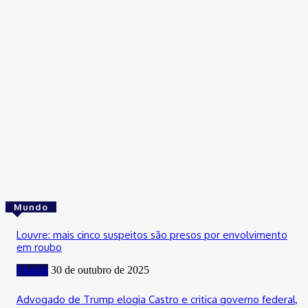
Cultura
Confira as festas, shows e eventos que animam o DF neste fi
de semana
31 de outubro de 2025
Cultura
Fim de semana do aniversário de Brasília tem Maiara e Maraísa
Joelma e mais
31 de outubro de 2025
Mundo
Louvre: mais cinco suspeitos são presos por envolvimento
em roubo
Mundo
30 de outubro de 2025
Advogado de Trump elogia Castro e critica governo federal,