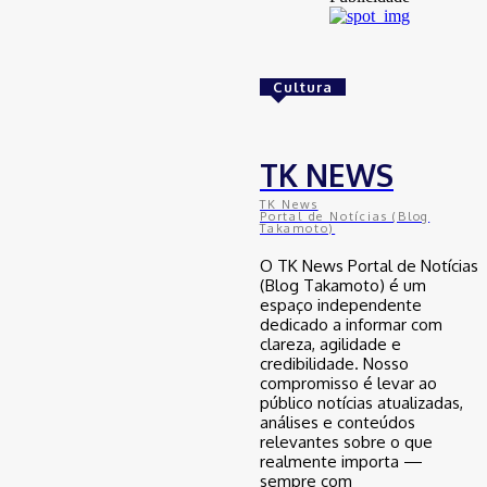
Golpes com inteligência artificial
aumentam e bancos enfrentam novo
desafio na proteção de clientes
Cultura
29 de junho de 2026
Brasil
TK NEWS
Avanço da mobilidade sustentável
TK News
no Nordeste: como o Ceará se
Portal de Notícias (Blog
Takamoto)
posiciona na transição energética
automotiva
O TK News Portal de Notícias
29 de junho de 2026
(Blog Takamoto) é um
espaço independente
dedicado a informar com
clareza, agilidade e
Brasil
credibilidade. Nosso
compromisso é levar ao
Desenrola para adimplentes pode
inaugurar nova era do crédito no
público notícias atualizadas,
Brasil, mas especialista faz alerta
análises e conteúdos
relevantes sobre o que
29 de junho de 2026
realmente importa —
sempre com