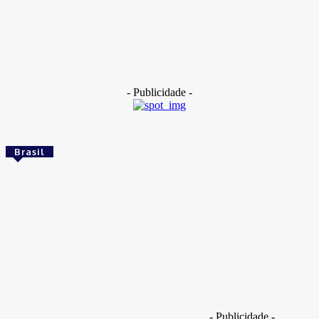
Dentes de 400 mil anos apontam cruzamento entre
denisovanos e Homo erectus
14 de maio de 2026
- Publicidade -
Brasil
Brasil
Empresas trocam escritórios tradicionais por
coworkings para cortar custos e ganhar
competitividade
Takamoto
-
30 de junho de 2026
Brasil
- Publicidade -