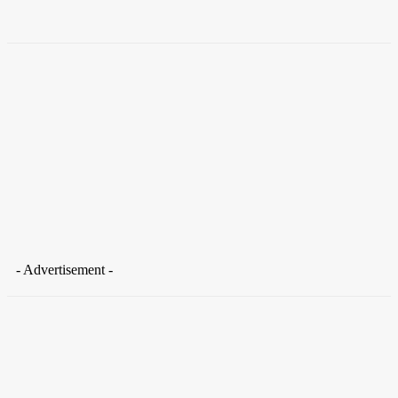
Takamoto
-
30 de junho de 2026
- Advertisement -
Distrito Federal
Donny Silva prestigia lançamento do livro de Gilson Aires na
CLDF
29 de junho de 2026