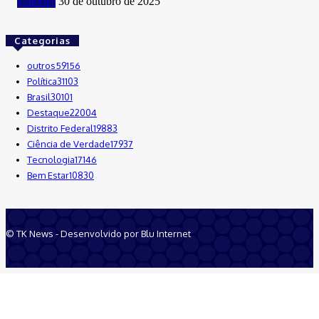
Esportes
30 de outubro de 2025
Categorias
outros
59156
Política
31103
Brasil
30101
Destaque
22004
Distrito Federal
19883
Ciência de Verdade
17937
Tecnologia
17146
Bem Estar
10830
© TK News - Desenvolvido por Blu Internet
Quem Somos
Anuncie
Equipe
Contatos