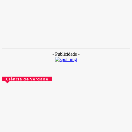
TAKAMOTO
-
30 de outubro de 2025
Destaque
Internação com banho frio: Hospital de Base está sem água
quente
30 de outubro de 2025
- Publicidade -
Ciência de Verdade
O governo agora é obrigado a escrever bem. Por lei
14 de maio de 2026
O que aconteceu com esses peixes depois de usarem
cogumelos mágicos
14 de maio de 2026