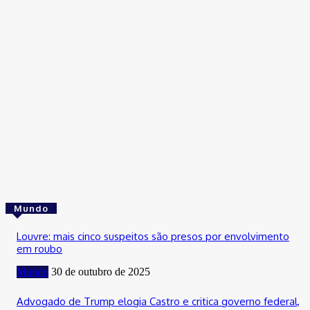
Cultura
Confira as festas, shows e eventos que animam o DF neste fi
de semana
31 de outubro de 2025
Cultura
Fim de semana do aniversário de Brasília tem Maiara e Maraísa
Joelma e mais
31 de outubro de 2025
Mundo
Louvre: mais cinco suspeitos são presos por envolvimento
em roubo
Mundo
30 de outubro de 2025
Advogado de Trump elogia Castro e critica governo federal,