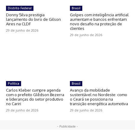
Distrito Federal
Brasil
Donny Silva prestigia
Golpes com inteligência artificial
lançamento do livro de Gilson
aumentam e bancos enfrentam
Aires na CLDF
novo desafio na proteção de
clientes
29 de junho de 2026
29 de junho de 2026
Política
Brasil
Carlos Kleber cumpre agenda
Avanço da mobilidade
com o prefeito Glêdson Bezerra
sustentável no Nordeste: como
e lideranças do setor produtivo
o Ceará se posiciona na
no Cariri
transição energética automotiva
29 de junho de 2026
29 de junho de 2026
- Publicidade -