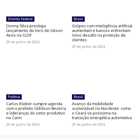
Distrito Federal
Brasil
Donny Silva prestigia
Golpes com inteligência artificial
lançamento do livro de Gilson
aumentam e bancos enfrentam
Aires na CLDF
novo desafio na proteção de
clientes
29 de junho de 2026
29 de junho de 2026
Política
Brasil
Carlos Kleber cumpre agenda
Avanço da mobilidade
com o prefeito Glêdson Bezerra
sustentável no Nordeste: como
e lideranças do setor produtivo
o Ceará se posiciona na
no Cariri
transição energética automotiva
29 de junho de 2026
29 de junho de 2026