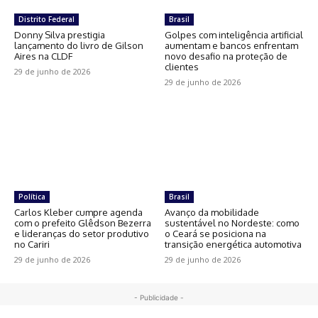
Distrito Federal
Brasil
Donny Silva prestigia
Golpes com inteligência artificial
lançamento do livro de Gilson
aumentam e bancos enfrentam
Aires na CLDF
novo desafio na proteção de
clientes
29 de junho de 2026
29 de junho de 2026
Política
Brasil
Carlos Kleber cumpre agenda
Avanço da mobilidade
com o prefeito Glêdson Bezerra
sustentável no Nordeste: como
e lideranças do setor produtivo
o Ceará se posiciona na
no Cariri
transição energética automotiva
29 de junho de 2026
29 de junho de 2026
- Publicidade -