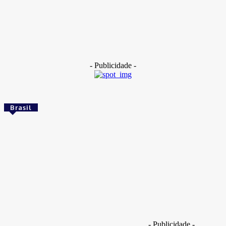
Dentes de 400 mil anos apontam cruzamento entre
denisovanos e Homo erectus
14 de maio de 2026
- Publicidade -
Brasil
Brasil
Empresas trocam escritórios tradicionais por
coworkings para cortar custos e ganhar
competitividade
Takamoto
-
30 de junho de 2026
Brasil
- Publicidade -