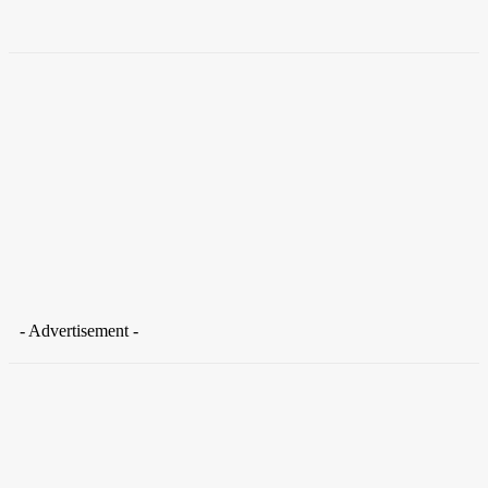
Takamoto
-
30 de junho de 2026
- Advertisement -
Distrito Federal
Donny Silva prestigia lançamento do livro de Gilson Aires na
CLDF
29 de junho de 2026