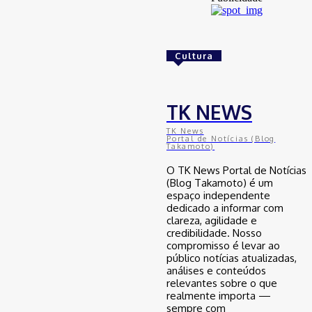
Golpes com inteligência artificial
aumentam e bancos enfrentam novo
desafio na proteção de clientes
Cultura
29 de junho de 2026
Brasil
TK NEWS
Avanço da mobilidade sustentável
TK News
no Nordeste: como o Ceará se
Portal de Notícias (Blog
Takamoto)
posiciona na transição energética
automotiva
O TK News Portal de Notícias
29 de junho de 2026
(Blog Takamoto) é um
espaço independente
dedicado a informar com
clareza, agilidade e
Brasil
credibilidade. Nosso
compromisso é levar ao
Desenrola para adimplentes pode
inaugurar nova era do crédito no
público notícias atualizadas,
Brasil, mas especialista faz alerta
análises e conteúdos
relevantes sobre o que
29 de junho de 2026
realmente importa —
sempre com