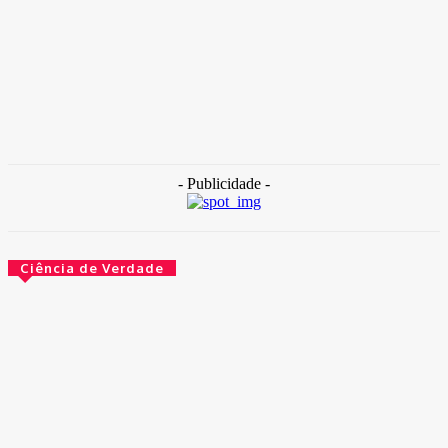
TAKAMOTO
-
30 de outubro de 2025
Destaque
Internação com banho frio: Hospital de Base está sem água
quente
30 de outubro de 2025
- Publicidade -
Ciência de Verdade
O governo agora é obrigado a escrever bem. Por lei
14 de maio de 2026
O que aconteceu com esses peixes depois de usarem
cogumelos mágicos
14 de maio de 2026