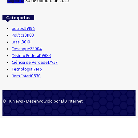
Esportes
30 de outubro de 2025
Categorias
outros
59156
Política
31103
Brasil
30101
Destaque
22004
Distrito Federal
19883
Ciência de Verdade
17937
Tecnologia
17146
Bem Estar
10830
© TK News - Desenvolvido por Blu Internet
Quem Somos
Anuncie
Equipe
Contatos