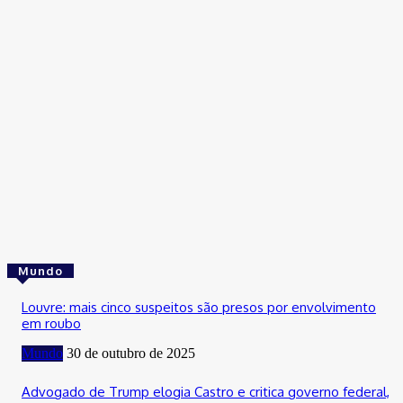
Cultura
Confira as festas, shows e eventos que animam o DF neste fi
de semana
31 de outubro de 2025
Cultura
Fim de semana do aniversário de Brasília tem Maiara e Maraísa
Joelma e mais
31 de outubro de 2025
Mundo
Louvre: mais cinco suspeitos são presos por envolvimento
em roubo
Mundo
30 de outubro de 2025
Advogado de Trump elogia Castro e critica governo federal,