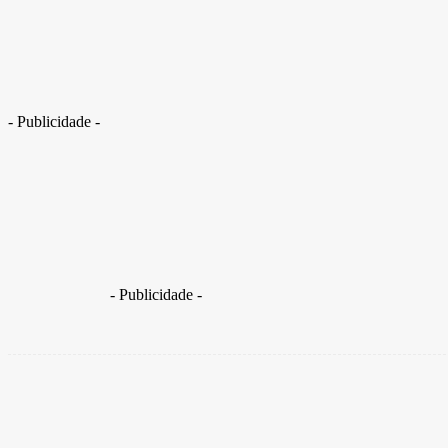
A avaliação de um cacique do PSD sobre candidatura de Caiado
- Publicidade -
Liderança da sigla de Kassab avalia que Caiado represen
- Publicidade -
Share
Facebook