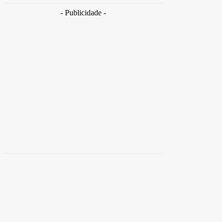
- Publicidade -
Distrito
Federal
Detran-DF participa do Encontro Nacional da
Aviação de Segurança Pública
30 de junho de 2026