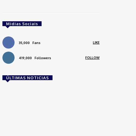
Midias Sociais
LIKE
35,000
Fans
FOLLOW
419,000
Followers
ÚLTIMAS NOTICIAS
Brasil
Empresas trocam escritórios tradicionais por
coworkings para cortar custos e ganhar
competitividade
Takamoto
-
30 de junho de 2026