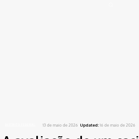
Portal de Notícias (BLOG TAKAMOTO)
Distrito Federal
Segurança
Pol
Sign in
Welcome! Log into your account
your username
your password
Forgot your password? Get help
Password recovery
Recover your password
your email
A password will be e-mailed to you.
Home
Distrito Federal
A avaliação de um cacique do PSD sobre candidatura de Caiado
13 de maio de 2026
Updated:
16 de maio de 2026
DISTRITO FEDERAL