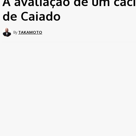
A avaliação de um cac
de Caiado
By
TAKAMOTO
Share