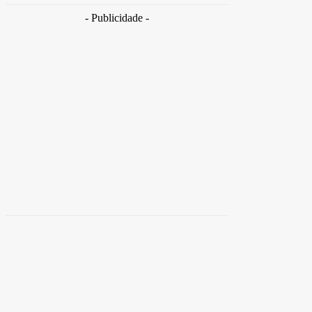
- Publicidade -
Distrito
Federal
Detran-DF participa do Encontro Nacional da
Aviação de Segurança Pública
30 de junho de 2026