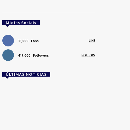
Midias Sociais
LIKE
35,000
Fans
FOLLOW
419,000
Followers
ÚLTIMAS NOTICIAS
Brasil
Empresas trocam escritórios tradicionais por
coworkings para cortar custos e ganhar
competitividade
Takamoto
-
30 de junho de 2026