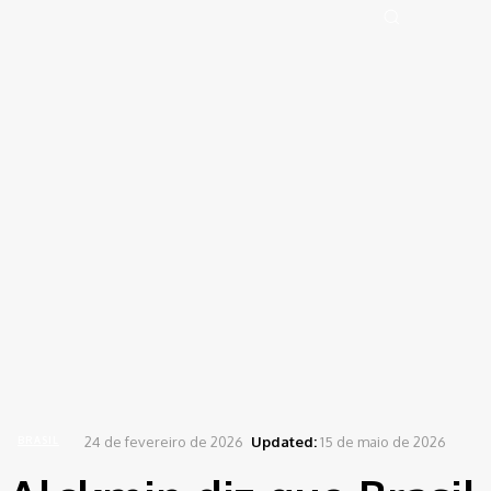
Portal de Notícias (BLOG TAKAMOTO)
Distrito Federal
Segurança
Pol
Sign in
Welcome! Log into your account
your username
your password
Forgot your password? Get help
Password recovery
Recover your password
your email
A password will be e-mailed to you.
Home
Brasil
Alckmin diz que Brasil foi o maior beneficiado por nova tarifa de...
24 de fevereiro de 2026
Updated:
15 de maio de 2026
BRASIL