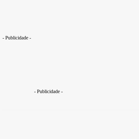
Alckmin diz que Brasil foi o maior beneficiado por nova tarifa de Trump
- Publicidade -
Nova tarifa global de 15% entra em vigor nesta terça-feir
- Publicidade -
Share
Facebook