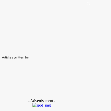
Portal de Notícias (BLOG TAKAMOTO)
Distrito Federal
Segurança
Pol
Home
Authors
Posts by Takamoto
Articles written by:
- Advertisement -