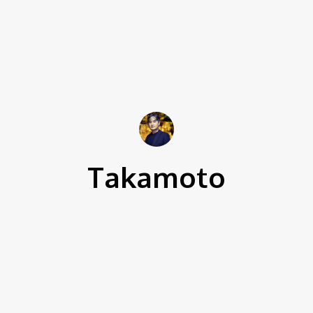
ítica
Entorno
Bem Estar
Cultura
Tecnologia
Takamoto
10187 Articles Written
2 Comments
Fotojornalista, artista marcial, ex-militar, perito criminal.