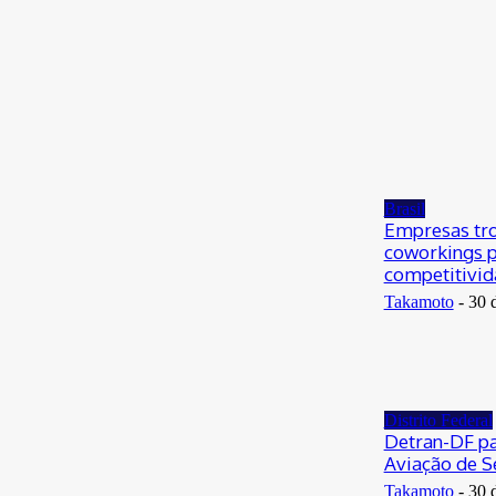
30 de junho de 2026
Distrito
Federal
Donny Silva prestigia lançamento do livro de
Gilson Aires na CLDF
29 de junho de 2026
Brasil
Empresas tro
coworkings p
competitivi
Takamoto
-
30 
Distrito Federal
Detran-DF pa
Aviação de S
Takamoto
-
30 