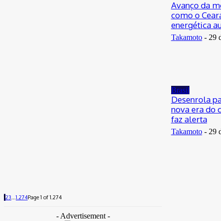
Avanço da mo
como o Ceará
energética a
Takamoto
-
29 
Brasil
Desenrola pa
nova era do c
faz alerta
Takamoto
-
29 
1
2
3
...
1.274
Page 1 of 1.274
- Advertisement -