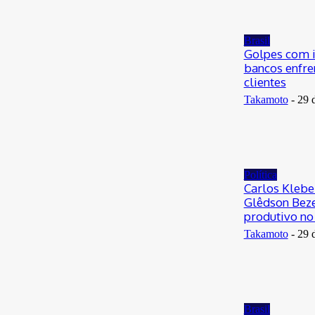
Brasil
Golpes com i
bancos enfre
clientes
Takamoto
-
29 
Política
Carlos Klebe
Glêdson Beze
produtivo no 
Takamoto
-
29 
Brasil