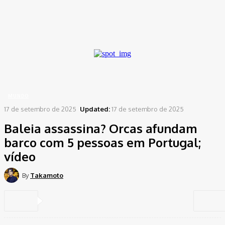
Password recovery
Recover your password
your email
A password will be e-mailed to you.
Home
Mundo
Baleia assassina? Orcas afundam barco com 5 pessoas em Portugal;
vídeo
MUNDO
17 de setembro de 2025
Updated:
17 de setembro de 2025
Baleia assassina? Orcas afundam
barco com 5 pessoas em Portugal;
vídeo
By
Takamoto