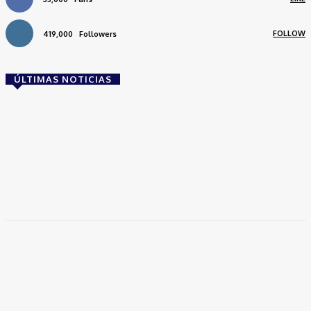
FOLLOW
419,000
Followers
ÚLTIMAS NOTICIAS
Brasil
Empresas trocam escritórios tradicionais por
coworkings para cortar custos e ganhar
competitividade
Takamoto
-
30 de junho de 2026