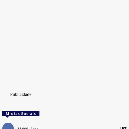
Fotojornalista, artista marcial, ex-militar, perito criminal.
- Publicidade -
Midias Sociais
LIKE
35,000
Fans