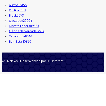
outros
59156
Política
31103
Brasil
30101
Destaque
22004
Distrito Federal
19883
Ciência de Verdade
17937
Tecnologia
17146
Bem Estar
10830
© TK News - Desenvolvido por Blu Internet
Quem Somos
Anuncie
Equipe
Contatos