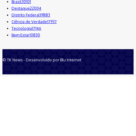
Brasil
30101
Destaque
22004
Distrito Federal
19883
Ciência de Verdade
17937
Tecnologia
17146
Bem Estar
10830
© TK News - Desenvolvido por Blu Internet
Quem Somos
Anuncie
Equipe
Contatos