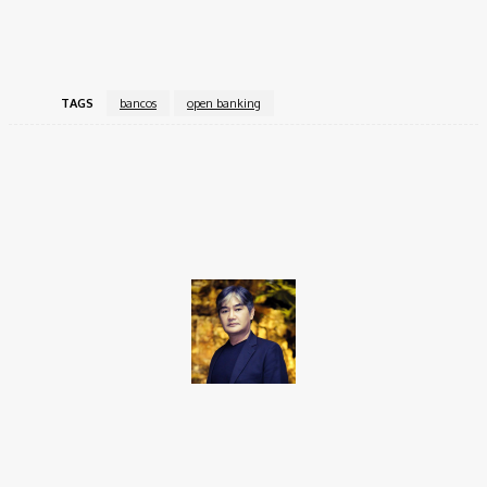
TAGS
bancos
open banking
Facebook
Twitter
Pinterest
WhatsApp
Takamoto
Fotojornalista, artista marcial, ex-militar, perito criminal.