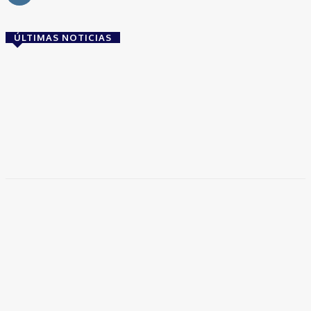
ÚLTIMAS NOTICIAS
Brasil
Empresas trocam escritórios tradicionais por
coworkings para cortar custos e ganhar
competitividade
Takamoto
-
30 de junho de 2026