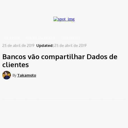
A password will be e-mailed to you.
Home
Destaque
Bancos vão compartilhar Dados de clientes
DESTAQUE
JUNIOR TAKAMOTO
TECNOLOGIA
25 de abril de 2019
Updated:
25 de abril de 2019
Bancos vão compartilhar Dados de
clientes
By
Takamoto