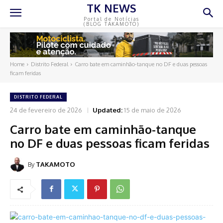
TK NEWS
Portal de Notícias
(BLOG TAKAMOTO)
Home
Distrito Federal
Carro bate em caminhão-tanque no DF e duas pessoas
ficam feridas
DISTRITO FEDERAL
24 de fevereiro de 2026
Updated:
15 de maio de 2026
Carro bate em caminhão-tanque
no DF e duas pessoas ficam feridas
By
TAKAMOTO