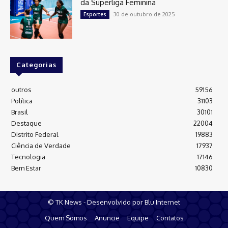
da Superliga Feminina
30 de outubro de 2025
Esportes
Categorias
outros
59156
Política
31103
Brasil
30101
Destaque
22004
Distrito Federal
19883
Ciência de Verdade
17937
Tecnologia
17146
Bem Estar
10830
© TK News - Desenvolvido por Blu Internet
Quem Somos
Anuncie
Equipe
Contatos