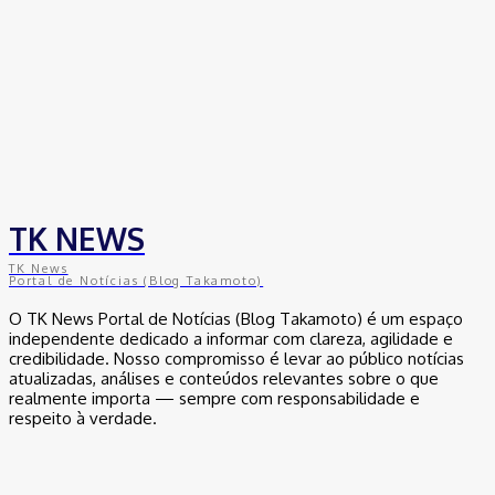
Internação com banho frio: Hospital de Base está sem água
quente
30 de outubro de 2025
Quem era o soldado do CV decapitado que teve cabeça
amarrada em árvore
30 de outubro de 2025
TK NEWS
TK News
Portal de Notícias (Blog Takamoto)
O TK News Portal de Notícias (Blog Takamoto) é um espaço
independente dedicado a informar com clareza, agilidade e
credibilidade. Nosso compromisso é levar ao público notícias
atualizadas, análises e conteúdos relevantes sobre o que
realmente importa — sempre com responsabilidade e
respeito à verdade.