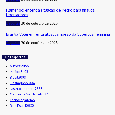
Flamengo: entenda situação de Pedro para final da
Libertadores
Esportes
30 de outubro de 2025
Brasília Vôlei enfrenta atual campeão da Superliga Feminina
Esportes
30 de outubro de 2025
Categorias
outros
59156
Política
31103
Brasil
30101
Destaque
22004
Distrito Federal
19883
Ciência de Verdade
17937
Tecnologia
17146
Bem Estar
10830