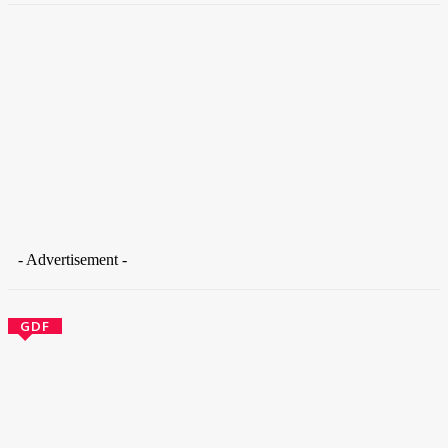
- Advertisement -
GDF
Ladrão arromba comércio e sai com carrinho cheio de
produtos furtados
30 de outubro de 2025