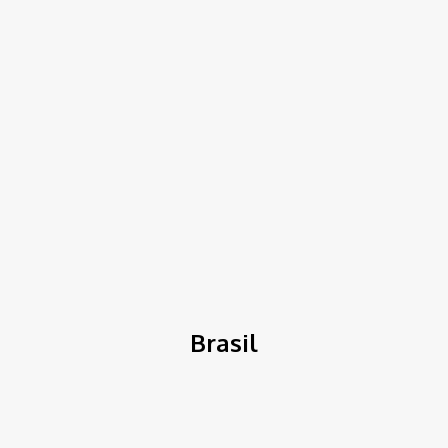
TK NEWS
Portal de Notícias
(BLOG TAKAMOTO)
Home
Brasil
Brasil
Tudo que rola pelo Brasil e nos estados da federação, política e
opiniões
Bem Estar