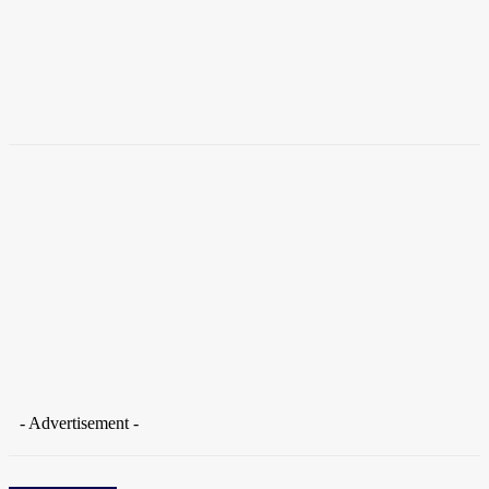
Brasil
Ciência de Verdade
Coronavirus
Cultura
Delio Andrade
- Advertisement -