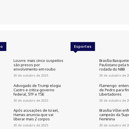
o
Esportes
Louvre: mais cinco suspeitos
Brasília Basquet
são presos por
Paulistano pela t
envolvimento em roubo
rodada do NBB
30 de outubro de 2025
30 de outubro de 2
Advogado de Trump elogia
Flamengo: enten
Castro e critica governo
de Pedro para fin
federal, STF e TSE
Libertadores
30 de outubro de 2025
30 de outubro de 2
Após acusações de Israel,
Brasília Vôlei enf
Hamas anuncia que vai
campeão da Supe
liberar mais 2 corpos
Feminina
30 de outubro de 2025
30 de outubro de 2