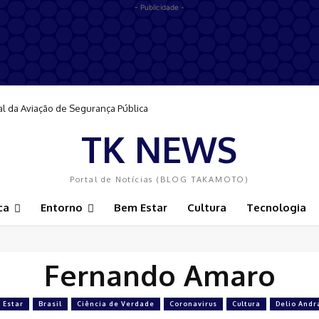
- Publicidade -
al da Aviação de Segurança Pública
TK NEWS
Portal de Notícias (BLOG TAKAMOTO)
ca
Entorno
Bem Estar
Cultura
Tecnologia
Fernando Amaro
 Estar
Brasil
Ciência de Verdade
Coronavirus
Cultura
Delio Andr