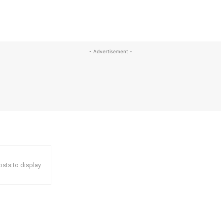
- Advertisement -
sts to display