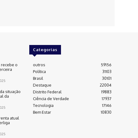
Categorias
e recebe o
outros
59156
erceira
Política
31103
Brasil
30101
025
Destaque
22004
da situação
Distrito Federal
19883
al da
Ciência de Verdade
17937
Tecnologia
17146
025
Bem Estar
10830
renta atual
rliga
025