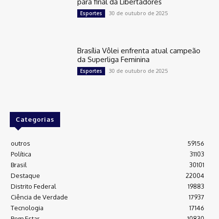
para final da Libertadores
30 de outubro de 2025
Esportes
Brasília Vôlei enfrenta atual campeão
da Superliga Feminina
30 de outubro de 2025
Esportes
Categorias
outros
59156
Política
31103
Brasil
30101
Destaque
22004
Distrito Federal
19883
Ciência de Verdade
17937
Tecnologia
17146
Bem Estar
10830