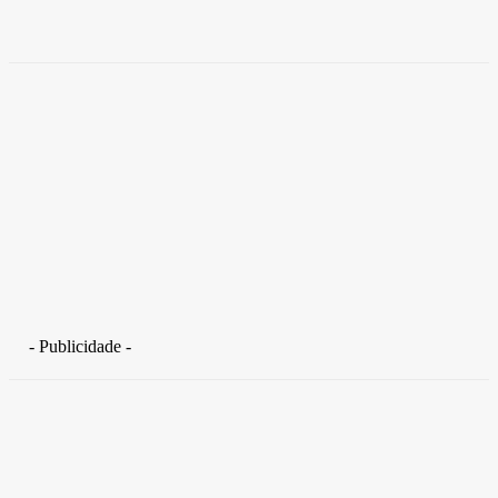
Takamoto
-
30 de junho de 2026
- Publicidade -
Distrito Federal
Detran-DF participa do Encontro Nacional da Aviação de
Segurança Pública