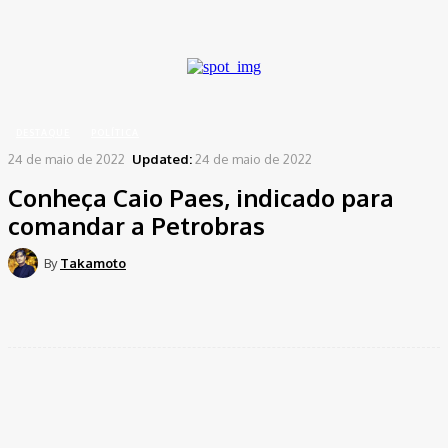
A password will be e-mailed to you.
Home
Destaque
Conheça Caio Paes, indicado para comandar a Petrobras
DESTAQUE
POLÍTICA
24 de maio de 2022
Updated:
24 de maio de 2022
Conheça Caio Paes, indicado para
comandar a Petrobras
By
Takamoto