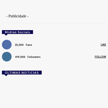
- Publicidade -
Midias Sociais
LIKE
35,000
Fans
FOLLOW
419,000
Followers
ÚLTIMAS NOTICIAS
Brasil
Empresas trocam escritórios tradicionais por
coworkings para cortar custos e ganhar
competitividade