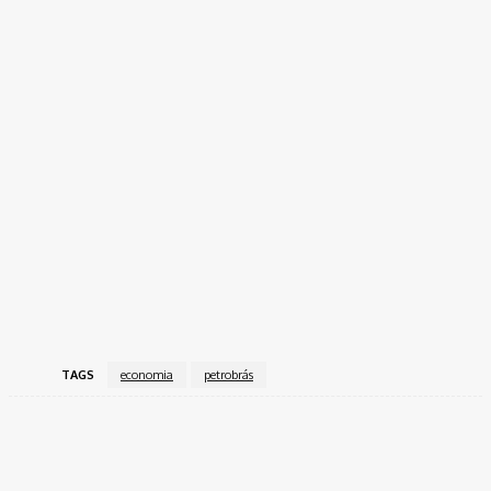
TAGS
economia
petrobrás
Facebook
Twitter
Pinterest
WhatsApp