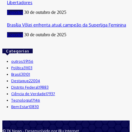
Libertadores
Esportes
30 de outubro de 2025
Brasília Vôlei enfrenta atual campeão da Superliga Feminina
Esportes
30 de outubro de 2025
Categorias
outros
59156
Política
31103
Brasil
30101
Destaque
22004
Distrito Federal
19883
Ciência de Verdade
17937
Tecnologia
17146
Bem Estar
10830
© TK News - Desenvolvido por Blu Internet