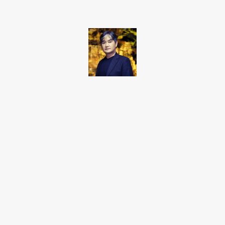
Takamoto
Fotojornalista, artista marcial, ex-militar, perito criminal.