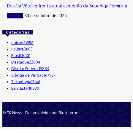
Brasília Vôlei enfrenta atual campeão da Superliga Feminina
Esportes
30 de outubro de 2025
Categorias
outros
59156
Política
31103
Brasil
30101
Destaque
22004
Distrito Federal
19883
Ciência de Verdade
17937
Tecnologia
17146
Bem Estar
10830
© TK News - Desenvolvido por Blu Internet
Quem Somos
Anuncie
Equipe
Contatos