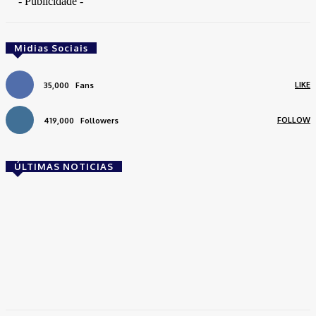
- Publicidade -
Midias Sociais
LIKE
35,000
Fans
FOLLOW
419,000
Followers
ÚLTIMAS NOTICIAS
Brasil
Empresas trocam escritórios tradicionais por
coworkings para cortar custos e ganhar
competitividade
Takamoto
-
30 de junho de 2026