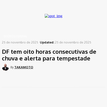
A password will be e-mailed to you.
Home
Distrito Federal
DF tem oito horas consecutivas de chuva e alerta para
tempestade
DISTRITO FEDERAL
25 de novembro de 2025
Updated:
25 de novembro de 2025
DF tem oito horas consecutivas de
chuva e alerta para tempestade
By
TAKAMOTO