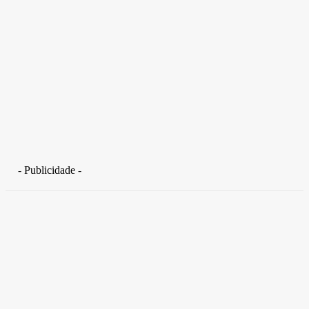
- Publicidade -
Distrito Federal
Detran-DF participa do Encontro Nacional da Aviação de
Segurança Pública
30 de junho de 2026
Política