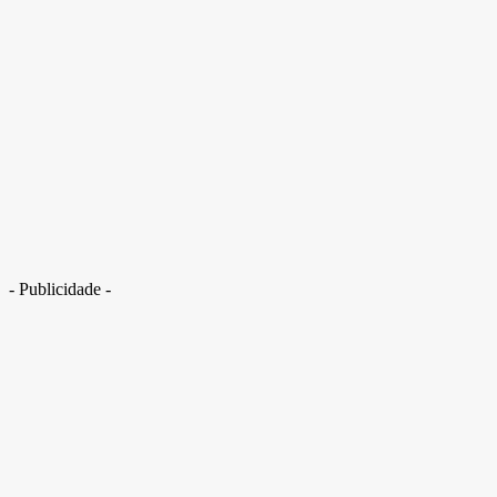
DF tem oito horas consecutivas de chuva e alerta para tempestade
- Publicidade -