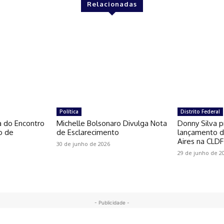
Relacionadas
Política
Distrito Federal
a do Encontro
Michelle Bolsonaro Divulga Nota
Donny Silva p
o de
de Esclarecimento
lançamento do
Aires na CLDF
30 de junho de 2026
29 de junho de 2
- Publicidade -