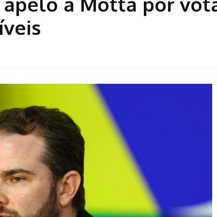
z apelo a Motta por vot
íveis