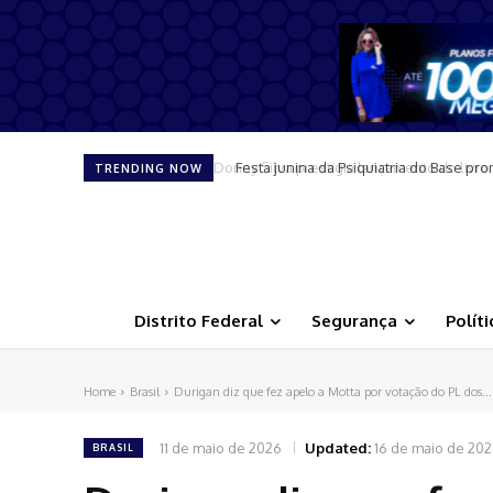
Festa junina da Psiquiatria do Base pro
TRENDING NOW
Distrito Federal
Segurança
Políti
Home
Brasil
Durigan diz que fez apelo a Motta por votação do PL dos...
11 de maio de 2026
Updated:
16 de maio de 20
BRASIL