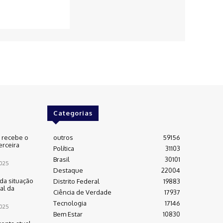
Categorias
e recebe o
outros
59156
erceira
Política
31103
Brasil
30101
025
Destaque
22004
da situação
Distrito Federal
19883
al da
Ciência de Verdade
17937
Tecnologia
17146
025
Bem Estar
10830