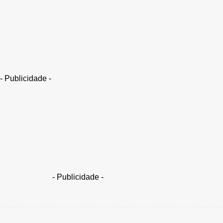
Em meio a articulações para chefia da ONU, Lula recebe Bachelet
- Publicidade -
Encontro com ex-presidente do Chile e candidata ao carg
(11/5)
- Publicidade -