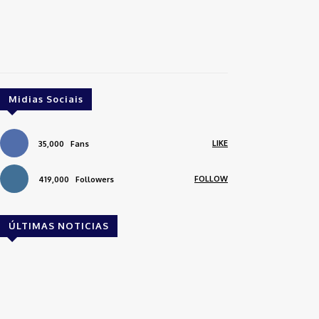
Midias Sociais
LIKE
35,000
Fans
FOLLOW
419,000
Followers
ÚLTIMAS NOTICIAS
Brasil
Empresas trocam escritórios tradicionais por
coworkings para cortar custos e ganhar