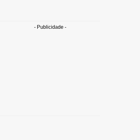
competitividade
Takamoto
-
30 de junho de 2026
- Publicidade -
Distrito
Federal