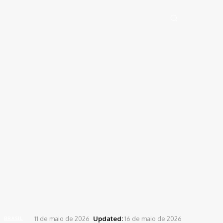
TK NEWS
Portal de Notícias (BLOG TAKAMOTO)
Distrito Federal
Segurança
Pol
Sign in
Welcome! Log into your account
your username
your password
Forgot your password? Get help
Password recovery
Recover your password
your email
A password will be e-mailed to you.
Home
Brasil
Em meio a articulações para chefia da ONU, Lula recebe Bachelet
11 de maio de 2026
Updated:
16 de maio de 2026
BRASIL