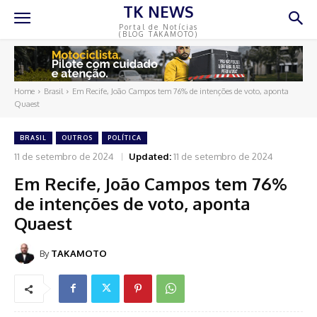
TK NEWS
Portal de Notícias
(BLOG TAKAMOTO)
Home
Brasil
Em Recife, João Campos tem 76% de intenções de voto, aponta
Quaest
BRASIL
OUTROS
POLÍTICA
11 de setembro de 2024
Updated:
11 de setembro de 2024
Em Recife, João Campos tem 76%
de intenções de voto, aponta
Quaest
By
TAKAMOTO