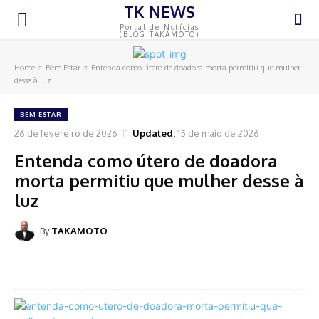
TK NEWS
Portal de Notícias
(BLOG TAKAMOTO)
Home
Bem Estar
Entenda como útero de doadora morta permitiu que mulher
desse à luz
BEM ESTAR
26 de fevereiro de 2026
Updated:
15 de maio de 2026
Entenda como útero de doadora
morta permitiu que mulher desse à
luz
By
TAKAMOTO