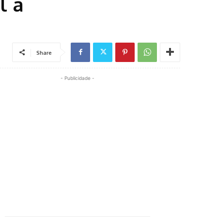
l a
Share
- Publicidade -