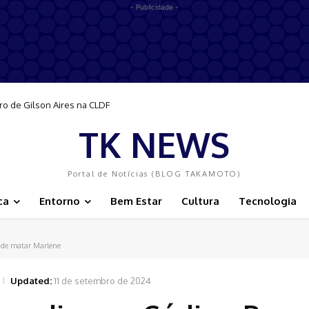
- Publicidade -
ro de Gilson Aires na CLDF
TK NEWS
Portal de Notícias (BLOG TAKAMOTO)
ca
Entorno
Bem Estar
Cultura
Tecnologia
 de matar Marlene
Updated:
11 de setembro de 2024