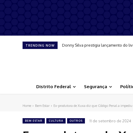
Donny Silva prestigia lançamento do liv
TRENDING NOW
Distrito Federal
Segurança
Políti
Home
Bem Estar
Ex-produtora de Xuxa diz que Código Penal a impediu
11 de setembro de 2024
BEM ESTAR
CULTURA
OUTROS