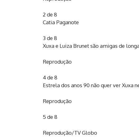
2 de 8
Catia Paganote
3 de 8
Xuxa e Luiza Brunet são amigas de long
Reprodução
4 de 8
Estrela dos anos 90 não quer ver Xuxa 
Reprodução
5 de 8
Reprodução/TV Globo