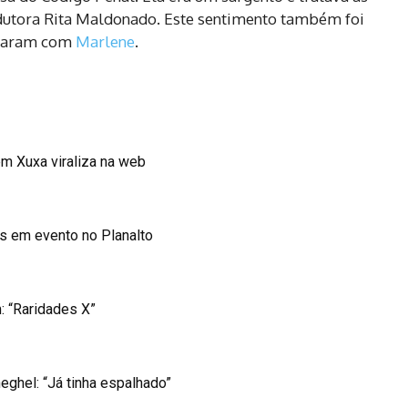
odutora Rita Maldonado. Este sentimento também foi
lharam com
Marlene
.
em Xuxa viraliza na web
es em evento no Planalto
: “Raridades X”
eghel: “Já tinha espalhado”