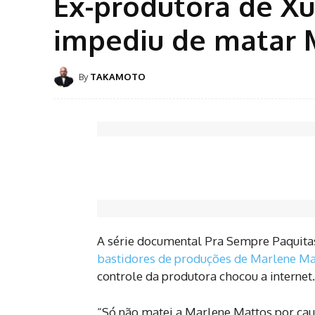
Ex-produtora de Xu
impediu de matar 
By
TAKAMOTO
A série documental Pra Sempre Paquitas
bastidores de produções de Marlene Ma
controle da produtora chocou a internet.
“Só não matei a Marlene Mattos por caus