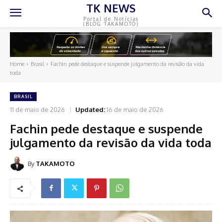
TK NEWS
Portal de Notícias
(BLOG TAKAMOTO)
Home
Brasil
Fachin pede destaque e suspende julgamento da revisão da vida
toda
BRASIL
11 de maio de 2026
Updated:
16 de maio de 2026
Fachin pede destaque e suspende
julgamento da revisão da vida toda
By
TAKAMOTO