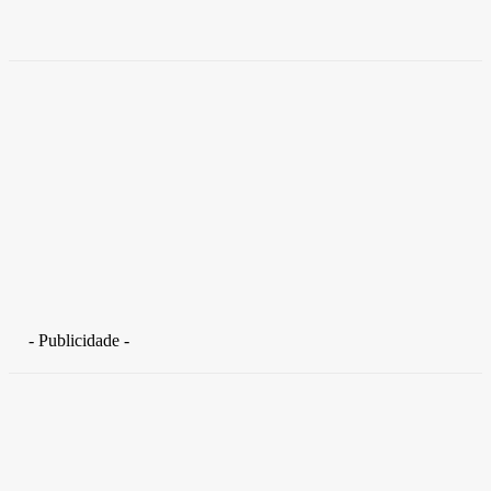
Takamoto
-
30 de junho de 2026
- Publicidade -
Distrito Federal
Detran-DF participa do Encontro Nacional da Aviação de
Segurança Pública