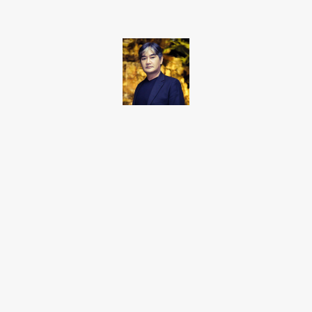
Takamoto
Fotojornalista, artista marcial, ex-militar, perito criminal.