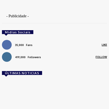
- Publicidade -
Midias Sociais
LIKE
35,000
Fans
FOLLOW
419,000
Followers
ÚLTIMAS NOTICIAS
Brasil
Empresas trocam escritórios tradicionais por
coworkings para cortar custos e ganhar
competitividade