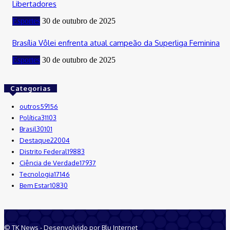
Libertadores
Esportes
30 de outubro de 2025
Brasília Vôlei enfrenta atual campeão da Superliga Feminina
Esportes
30 de outubro de 2025
Categorias
outros
59156
Política
31103
Brasil
30101
Destaque
22004
Distrito Federal
19883
Ciência de Verdade
17937
Tecnologia
17146
Bem Estar
10830
© TK News - Desenvolvido por Blu Internet