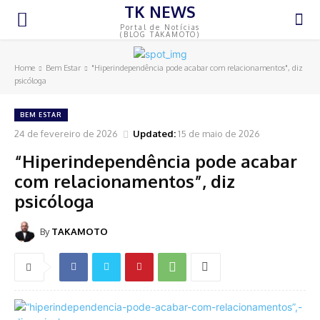
TK NEWS
Portal de Notícias
(BLOG TAKAMOTO)
Home
Bem Estar
"Hiperindependência pode acabar com relacionamentos", diz
psicóloga
BEM ESTAR
24 de fevereiro de 2026
Updated:
15 de maio de 2026
“Hiperindependência pode acabar
com relacionamentos”, diz
psicóloga
By
TAKAMOTO