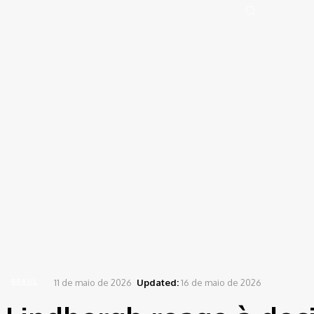
Portal de Notícias (BLOG TAKAMOTO)
Distrito Federal
Segurança
Pol
Sign in
Welcome! Log into your account
your username
your password
Forgot your password? Get help
Password recovery
Recover your password
your email
A password will be e-mailed to you.
Home
Brasil
Lindbergh reage à decisão da oposição sobre PEC da Anistia
11 de maio de 2026
Updated:
16 de maio de 2026
BRASIL