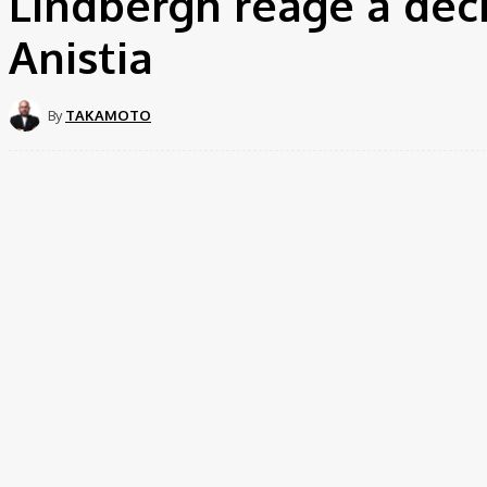
Lindbergh reage à dec
Anistia
By
TAKAMOTO
Share