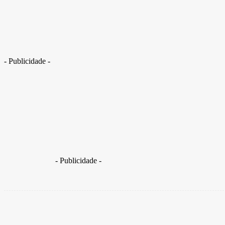
Lindbergh reage à decisão da oposição sobre PEC da Anistia
- Publicidade -
Deputado federal Lindbergh Farias (PT–RJ) criticou uma 
2023
- Publicidade -
Share
Facebook