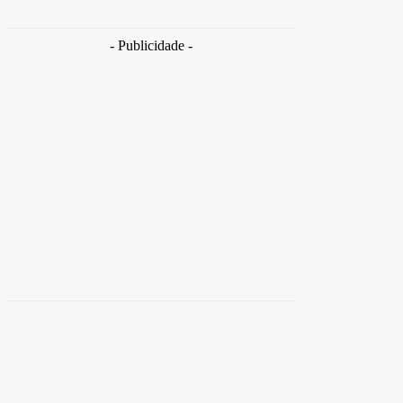
Takamoto
-
30 de junho de 2026
- Publicidade -
Distrito
Federal
Detran-DF participa do Encontro Nacional da
Aviação de Segurança Pública