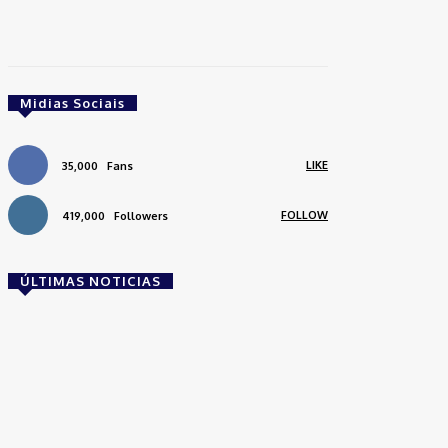
Midias Sociais
LIKE
35,000
Fans
FOLLOW
419,000
Followers
ÚLTIMAS NOTICIAS
Brasil
Empresas trocam escritórios tradicionais por
coworkings para cortar custos e ganhar
competitividade