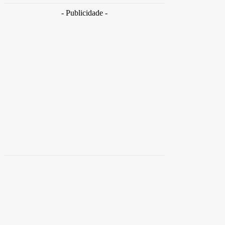
- Publicidade -
Distrito
Federal
Detran-DF participa do Encontro Nacional da
Aviação de Segurança Pública
30 de junho de 2026