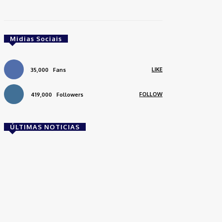
Midias Sociais
LIKE
35,000
Fans
FOLLOW
419,000
Followers
ÚLTIMAS NOTICIAS
Brasil
Empresas trocam escritórios tradicionais por
coworkings para cortar custos e ganhar
competitividade
Takamoto
-
30 de junho de 2026