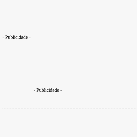
MP recomenda suspensão de show da Calcinha Preta no São João da Bahia
- Publicidade -
O MPBA vê excessos em valores firmados no contrato de R
- Publicidade -
Share
Facebook