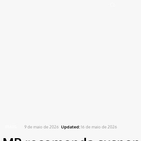
Portal de Notícias (BLOG TAKAMOTO)
Distrito Federal
Segurança
Pol
Sign in
Welcome! Log into your account
your username
your password
Forgot your password? Get help
Password recovery
Recover your password
your email
A password will be e-mailed to you.
Home
Brasil
MP recomenda suspensão de show da Calcinha Preta no São João da...
9 de maio de 2026
Updated:
16 de maio de 2026
BRASIL