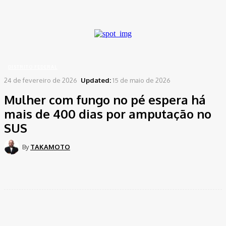
A password will be e-mailed to you.
Home
Distrito Federal
Mulher com fungo no pé espera há mais de 400 dias por...
DISTRITO FEDERAL
24 de fevereiro de 2026
Updated:
15 de maio de 2026
Mulher com fungo no pé espera há
mais de 400 dias por amputação no
SUS
By
TAKAMOTO