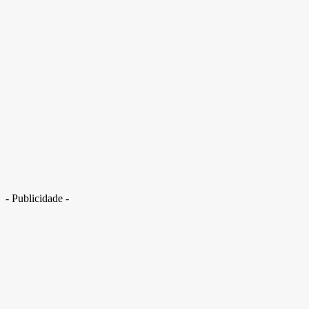
Mulher com fungo no pé espera há mais de 400 dias por amputação no
SUS
- Publicidade -