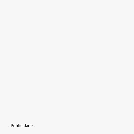
Brasil
Empresas trocam escritórios tradicionais por
coworkings para cortar custos e ganhar
competitividade
Takamoto
-
30 de junho de 2026
- Publicidade -