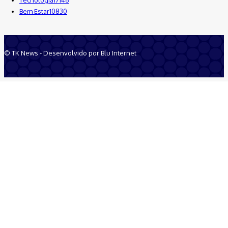
Bem Estar
10830
© TK News - Desenvolvido por Blu Internet
Quem Somos
Anuncie
Equipe
Contatos