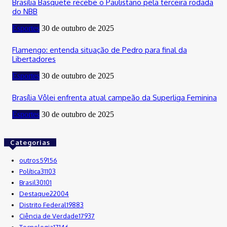
Brasília Basquete recebe o Paulistano pela terceira rodada
do NBB
Esportes
30 de outubro de 2025
Flamengo: entenda situação de Pedro para final da
Libertadores
Esportes
30 de outubro de 2025
Brasília Vôlei enfrenta atual campeão da Superliga Feminina
Esportes
30 de outubro de 2025
Categorias
outros
59156
Política
31103
Brasil
30101
Destaque
22004
Distrito Federal
19883
Ciência de Verdade
17937
Tecnologia
17146