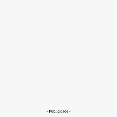
Ela adquiriu a infecção fúngica, conhecida como Micetoma
Eumicótico, há 30 anos, em 1996, por uma pequena ferida no
membro inferior
- Publicidade -