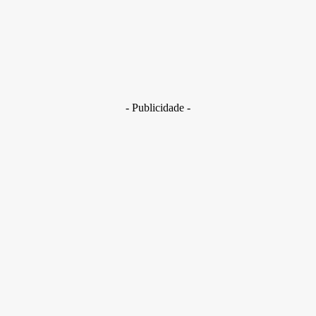
29 de junho de 2026
Brasil
Golpes com inteligência artificial aumentam e bancos enfrent
novo desafio na proteção de clientes
29 de junho de 2026
- Publicidade -