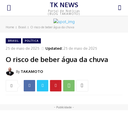
TK NEWS
Portal de Notícias
(BLOG TAKAMOTO)
Home
Brasil
O risco de beber água da chuva
BRASIL
POLÍTICA
25 de maio de 2025
Updated:
25 de maio de 2025
O risco de beber água da chuva
By
TAKAMOTO
- Publicidade -