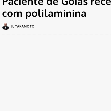
Paciente de Goiás rec
com polilaminina
By
TAKAMOTO
Share