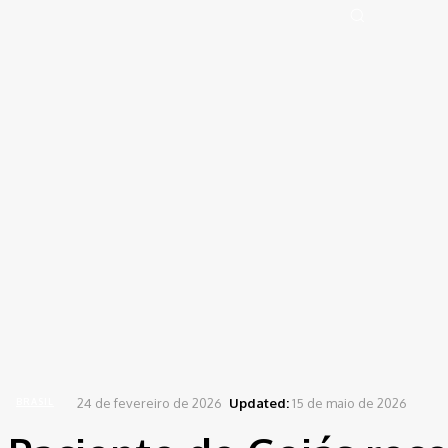
Portal de Notícias (BLOG TAKAMOTO)
Distrito Federal
Segurança
Pol
Sign in
Welcome! Log into your account
your username
your password
Forgot your password? Get help
Password recovery
Recover your password
your email
A password will be e-mailed to you.
Home
Brasil
Paciente de Goiás recebe tratamento experimental com polilaminina
24 de fevereiro de 2026
Updated:
15 de maio de 2026
BRASIL