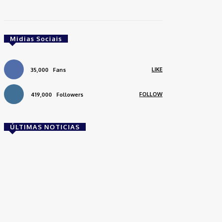
Midias Sociais
LIKE
35,000
Fans
FOLLOW
419,000
Followers
ÚLTIMAS NOTICIAS
Brasil
Empresas trocam escritórios tradicionais por
coworkings para cortar custos e ganhar
competitividade
Takamoto
-
30 de junho de 2026