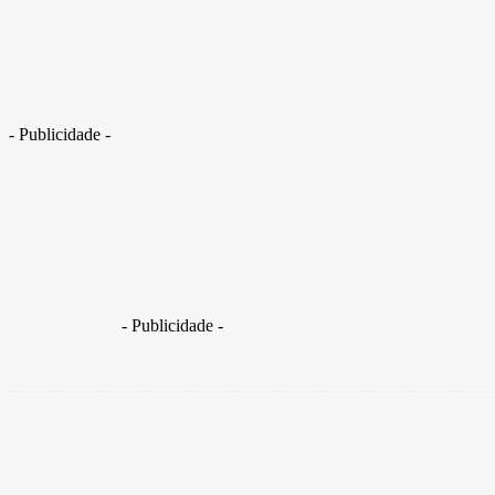
Paciente de Goiás recebe tratamento experimental com polilaminina
- Publicidade -
Tratamento ocorreu por meio de autorização judicial pa
- Publicidade -
Share
Facebook