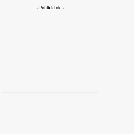
- Publicidade -
Distrito
Federal
Detran-DF participa do Encontro Nacional da
Aviação de Segurança Pública
30 de junho de 2026