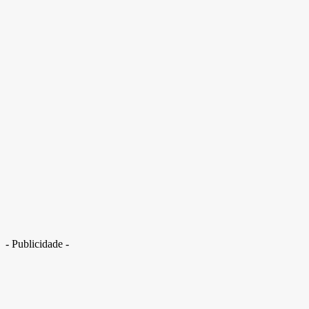
dia da mulher
- Publicidade -