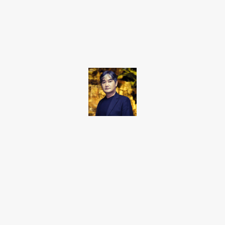
Facebook
Twitter
Pinterest
WhatsApp
Takamoto
Fotojornalista, artista marcial, ex-militar, perito criminal.