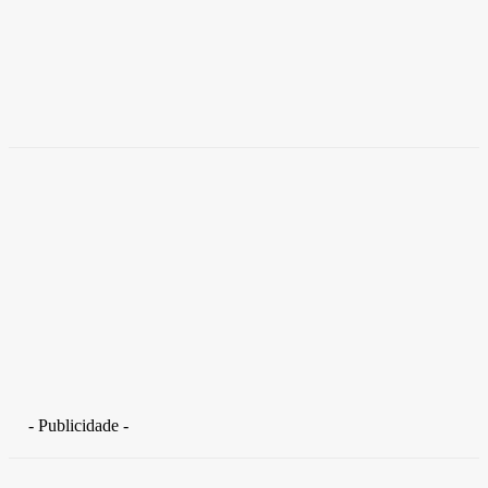
Empresas trocam escritórios tradicionais por
coworkings para cortar custos e ganhar
competitividade
Takamoto
-
30 de junho de 2026
- Publicidade -