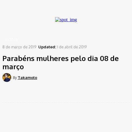
A password will be e-mailed to you.
Home
outros
Parabéns mulheres pelo dia 08 de março
OUTROS
8 de março de 2019
Updated:
1 de abril de 2019
Parabéns mulheres pelo dia 08 de
março
By
Takamoto