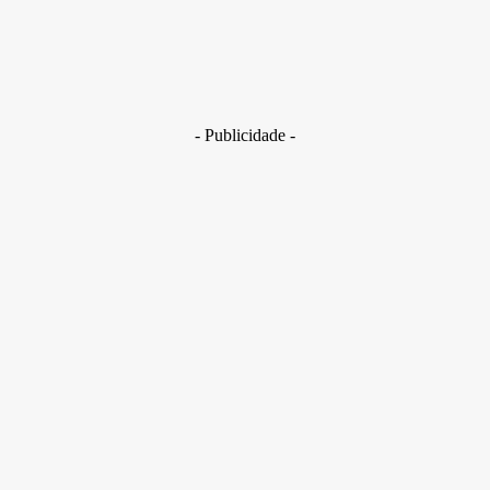
Brasil
Golpes com inteligência artificial aumentam e bancos enfrent
novo desafio na proteção de clientes
29 de junho de 2026
- Publicidade -