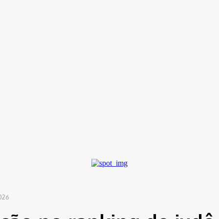
ítica
Entorno
Bem Estar
Cultura
Tecnologia
ça na classe...
026