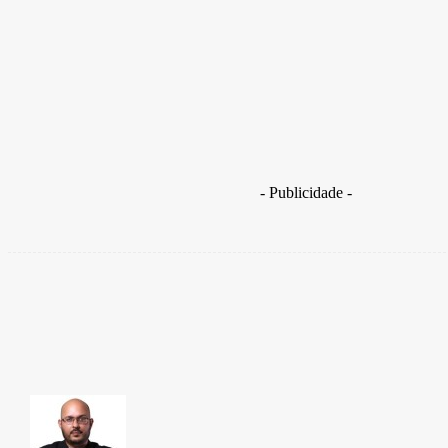
Na etapa mais recente, com maior número de competidore
corporação resultou na liderança da categoria.
O post
PMDF amplia participação no ranking de judô e conquista lide
- Publicidade -
Sha
TAKAMOTO