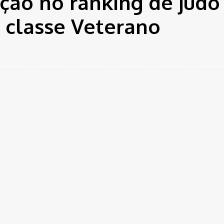
ção no ranking de judô
a classe Veterano