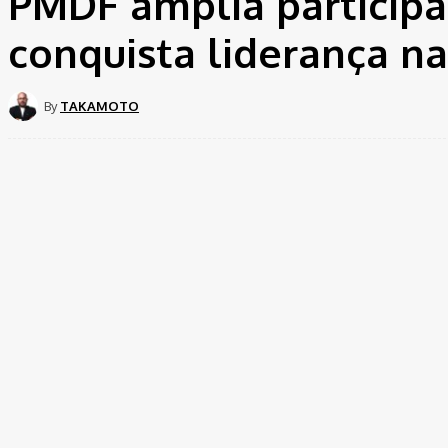
PMDF amplia participa
conquista liderança n
By
TAKAMOTO
Share