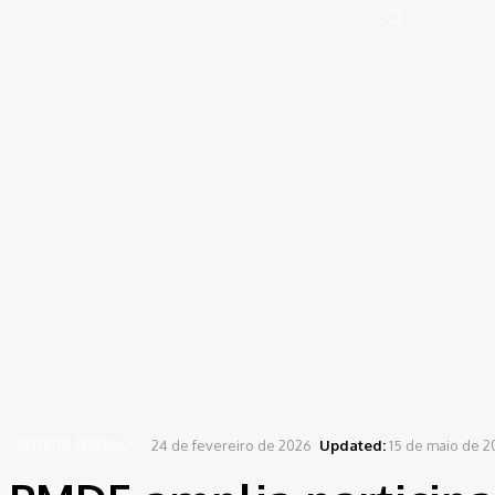
Portal de Notícias (BLOG TAKAMOTO)
Distrito Federal
Segurança
Pol
Sign in
Welcome! Log into your account
your username
your password
Forgot your password? Get help
Password recovery
Recover your password
your email
A password will be e-mailed to you.
Home
Distrito Federal
PMDF amplia participação no ranking de judô e conquista lideran
24 de fevereiro de 2026
Updated:
15 de maio de 2
DISTRITO FEDERAL