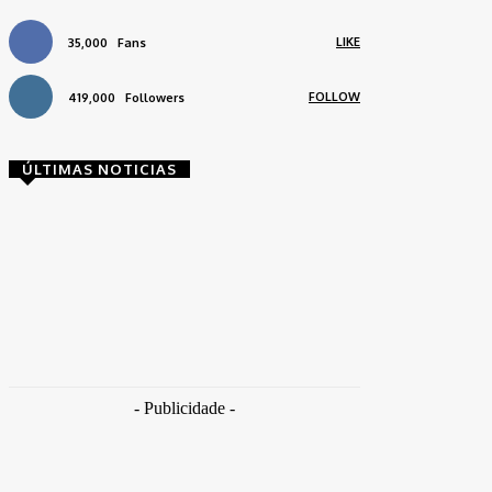
LIKE
35,000
Fans
FOLLOW
419,000
Followers
ÚLTIMAS NOTICIAS
Brasil
Empresas trocam escritórios tradicionais por
coworkings para cortar custos e ganhar
competitividade
Takamoto
-
30 de junho de 2026
- Publicidade -