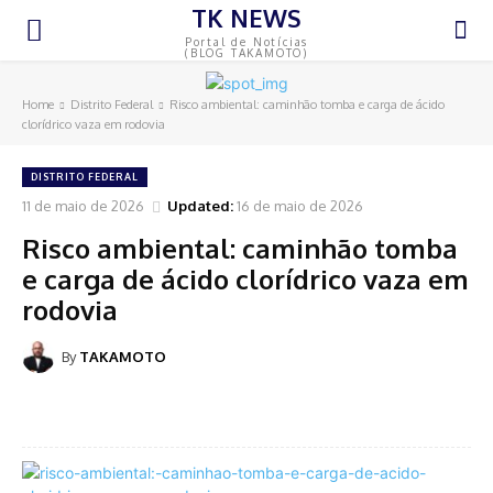
TK NEWS
Portal de Notícias
(BLOG TAKAMOTO)
Home
Distrito Federal
Risco ambiental: caminhão tomba e carga de ácido
clorídrico vaza em rodovia
DISTRITO FEDERAL
11 de maio de 2026
Updated:
16 de maio de 2026
Risco ambiental: caminhão tomba
e carga de ácido clorídrico vaza em
rodovia
By
TAKAMOTO