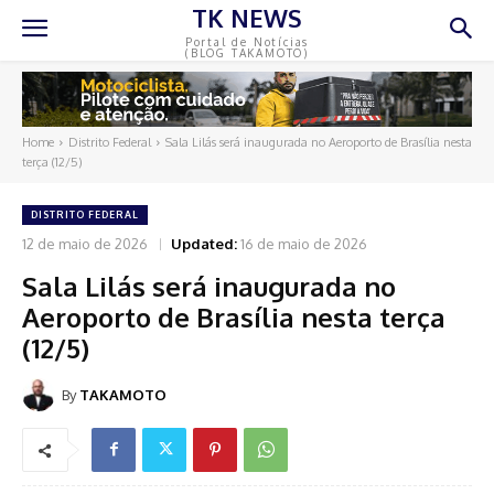
TK NEWS
Portal de Notícias
(BLOG TAKAMOTO)
Home
Distrito Federal
Sala Lilás será inaugurada no Aeroporto de Brasília nesta
terça (12/5)
DISTRITO FEDERAL
12 de maio de 2026
Updated:
16 de maio de 2026
Sala Lilás será inaugurada no
Aeroporto de Brasília nesta terça
(12/5)
By
TAKAMOTO