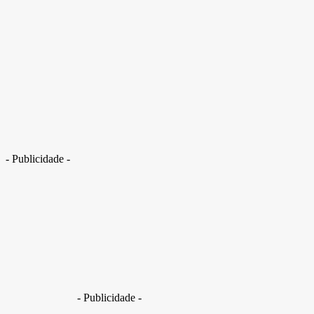
Servidores fazem protesto e pedem reabertura de leitos de UTI do HRG. Veja vídeo
- Publicidade -
Segundo portal da SES-DF, 10 leitos de UTI do Hospital 
profissionais.
- Publicidade -