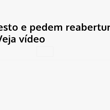
 HRG....
esto e pedem reabertu
Veja vídeo