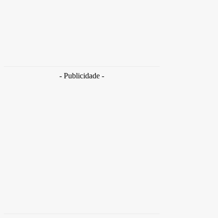
Empresas trocam escritórios tradicionais por
coworkings para cortar custos e ganhar
competitividade
Takamoto
-
30 de junho de 2026
- Publicidade -