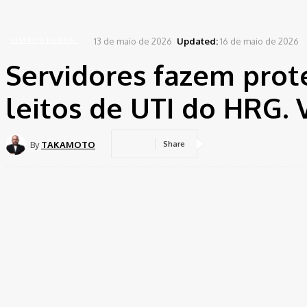
Home
Distrito Federal
Servidores fazem protesto e pedem reabertura de leitos de UTI do
13 de maio de 2026
Updated:
16 de maio de 2026
DISTRITO FEDERAL
Servidores fazem prot
leitos de UTI do HRG. 
By
TAKAMOTO
Share