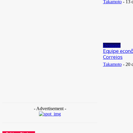
Takamoto
-
13 
Destaque
Equipe econô
Correios
Takamoto
-
20 
- Advertisement -