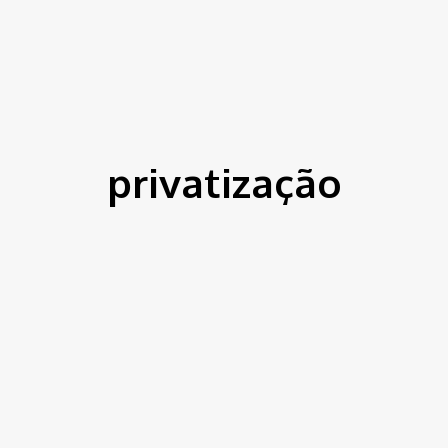
ítica
Entorno
Bem Estar
Cultura
Tecnologia
privatização