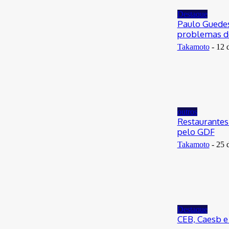
29 de junho de 2026
Destaque
Paulo Guedes
problemas do
Takamoto
-
12 
outros
Restaurantes
pelo GDF
Takamoto
-
25 
Destaque
CEB, Caesb e