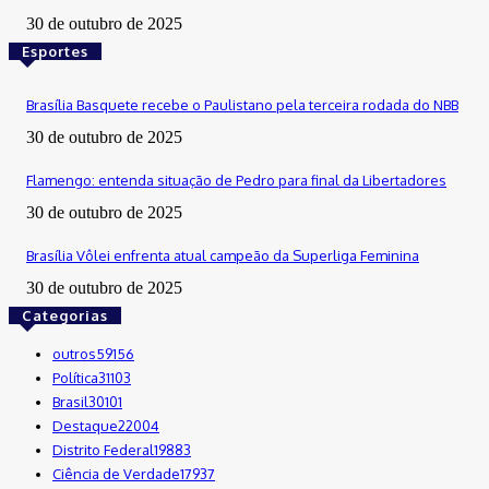
30 de outubro de 2025
Esportes
Brasília Basquete recebe o Paulistano pela terceira rodada do NBB
30 de outubro de 2025
Flamengo: entenda situação de Pedro para final da Libertadores
30 de outubro de 2025
Brasília Vôlei enfrenta atual campeão da Superliga Feminina
30 de outubro de 2025
Categorias
outros
59156
Política
31103
Brasil
30101
Destaque
22004
Distrito Federal
19883
Ciência de Verdade
17937