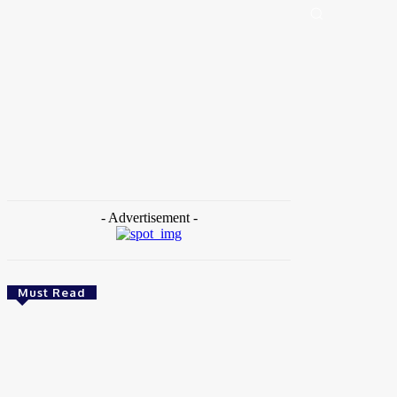
Portal de Notícias (BLOG TAKAMOTO)
Distrito Federal
Segurança
Pol
Home
Tags
Privatização
- Advertisement -
Must Read
Brasil
Empresas trocam escritórios tradicionais por
coworkings para cortar custos e ganhar