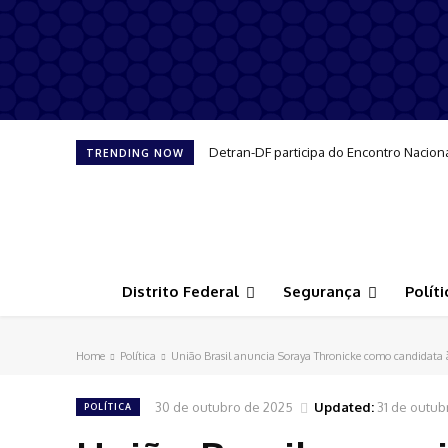
Detran-DF participa do Encontro Nacion
TRENDING NOW
Distrito Federal
Segurança
Políti
Home
Política
União Brasil anuncia Soraya Thronicke como candidata à
30 de outubro de 2025
Updated:
31 de outub
POLÍTICA