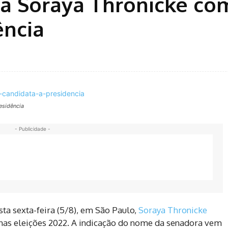
ia Soraya Thronicke co
ência
esidência
- Publicidade -
ta sexta-feira (5/8), em São Paulo,
Soraya Thronicke
 nas eleições 2022. A indicação do nome da senadora vem