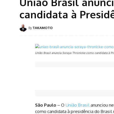
União Brasil anunc
candidata à Presid
By
TAKAMOTO
União Brasil anuncia Soraya Thronicke como candidata à Pr
São Paulo
– O
União Brasil
anunciou nes
como candidata à presidência do Brasil