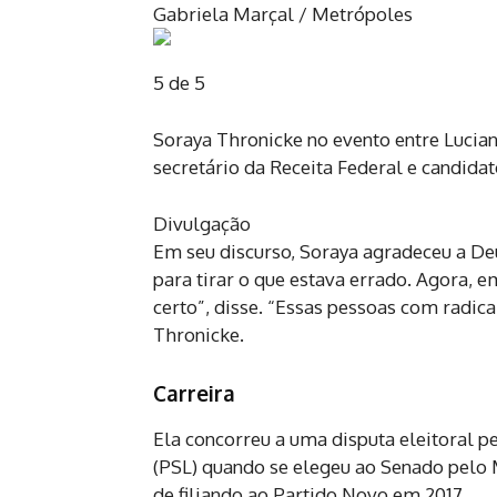
Gabriela Marçal / Metrópoles
5 de 5
Soraya Thronicke no evento entre Luciano
secretário da Receita Federal e candidat
Divulgação
Em seu discurso, Soraya agradeceu a Deu
para tirar o que estava errado. Agora,
certo”, disse. “Essas pessoas com radica
Thronicke.
Carreira
Ela concorreu a uma disputa eleitoral p
(PSL) quando se elegeu ao Senado pelo 
de filiando ao Partido Novo em 2017.