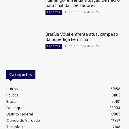
Flamengo: entenda situação de Pedro
para final da Libertadores
30 de outubro de 2025
Esportes
Brasília Vôlei enfrenta atual campeão
da Superliga Feminina
30 de outubro de 2025
Esportes
Categorias
outros
59156
Política
31103
Brasil
30101
Destaque
22004
Distrito Federal
19883
Ciência de Verdade
17937
Tecnologia
17146