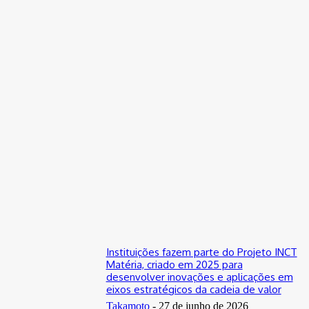
TAKAMOTO
-
24 de junho de 2023
0
Tecnologia ADAS poderia salvar 250 mil vidas até 2053 no
trânsito, estima estudo
5 de setembro de 2023
0
Segurança chama atenção para cuidados ao volante durante
o Carnaval
19 de fevereiro de 2023
0
Entorno: acusado por feminicídio é preso em flagrante
agredindo filha
3 de agosto de 2023
0
Instituições fazem parte do Projeto INCT
Matéria, criado em 2025 para
desenvolver inovações e aplicações em
eixos estratégicos da cadeia de valor
Takamoto
-
27 de junho de 2026