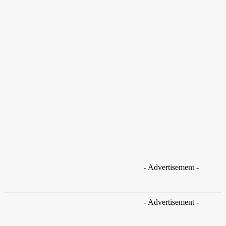
Brasil
Ciência de Verdade
Coronavirus
Cultura
Delio Andrade
Brasil
Empresas trocam escritórios tradicionais por
coworkings para cortar custos e ganhar
competitividade
Takamoto
-
30 de junho de 2026
Brasil
- Advertisement -
Golpes com inteligência artificial
aumentam e bancos enfrentam novo
desafio na proteção de clientes
- Advertisement -
29 de junho de 2026