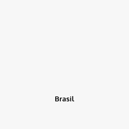
TK NEWS
Portal de Notícias
(BLOG TAKAMOTO)
Home
Brasil
Brasil
Tudo que rola pelo Brasil e nos estados da federação, política e
opiniões
Bem Estar