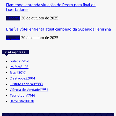
Flamengo: entenda situação de Pedro para final da
Libertadores
Esportes
30 de outubro de 2025
Brasília Vôlei enfrenta atual campeão da Superliga Feminina
Esportes
30 de outubro de 2025
Categorias
outros
59156
Política
31103
Brasil
30101
Destaque
22004
Distrito Federal
19883
Ciência de Verdade
17937
Tecnologia
17146
Bem Estar
10830