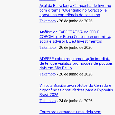
Açaí da Barra lança Campanha de Inverno
com o tema “Quentinho no Coração” e
aposta na experiência de consumo
Takamoto
-
26 de junho de 2026
Análise de EXPECTATIVA do FED E
COPOM- por Bruna Centeno economista,
sócia e advisor Blue3 Investimentos
Takamoto
-
26 de junho de 2026
ADPESP cobra regulamentação imediata
de lei que viabiliza promoções de policiais
civis em São Paulo
Takamoto
-
26 de junho de 2026
Vinícola Brasília leva rótulos do Cerrado e
experiências enoturísticas para a Expovitis
Brasil 2026
Takamoto
-
24 de junho de 2026
Corretores armados: uma ideia sem