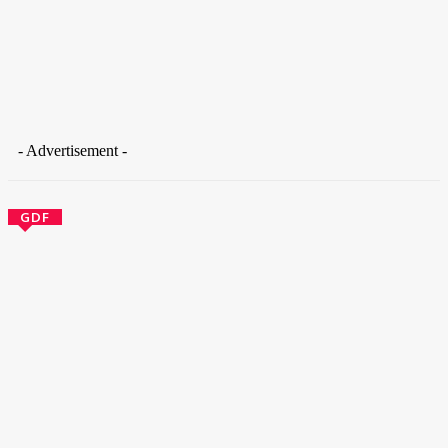
- Advertisement -
GDF
Ladrão arromba comércio e sai com carrinho cheio de
produtos furtados
30 de outubro de 2025
Internação com banho frio: Hospital de Base está sem água
quente
30 de outubro de 2025
Quem era o soldado do CV decapitado que teve cabeça