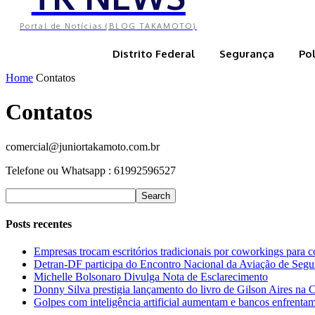
Portal de Notícias (BLOG TAKAMOTO)
Distrito Federal
Segurança
Pol
Home
Contatos
Contatos
comercial@juniortakamoto.com.br
Telefone ou Whatsapp : 61992596527
Posts recentes
Empresas trocam escritórios tradicionais por coworkings para c
Detran-DF participa do Encontro Nacional da Aviação de Segu
Michelle Bolsonaro Divulga Nota de Esclarecimento
Donny Silva prestigia lançamento do livro de Gilson Aires na
Golpes com inteligência artificial aumentam e bancos enfrentam