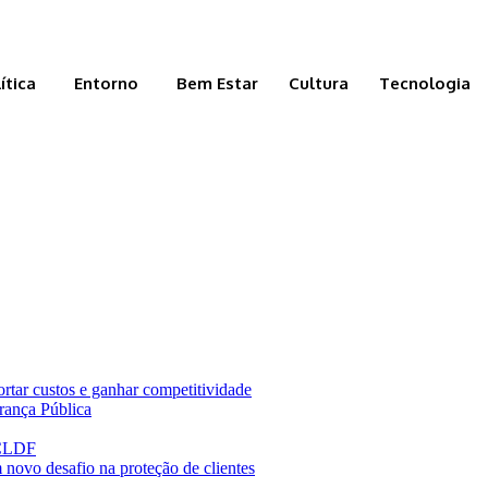
ítica
Entorno
Bem Estar
Cultura
Tecnologia
ortar custos e ganhar competitividade
rança Pública
 CLDF
 novo desafio na proteção de clientes