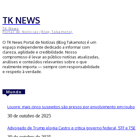
TK NEWS
TK News
Portal de Notícias (Blog Takamoto)
O TK News Portal de Notícias (Blog Takamoto) é um
espaço independente dedicado a informar com
clareza, agilidade e credibilidade. Nosso
compromisso é levar ao público notícias atualizadas,
análises e conteúdos relevantes sobre o que
realmente importa — sempre com responsabilidade
e respeito à verdade.
Mundo
Louvre: mais cinco suspeitos são presos por envolvimento em roubo
30 de outubro de 2025
Advogado de Trump elogia Castro e critica governo federal, STF e TSE
30 de outubro de 2025