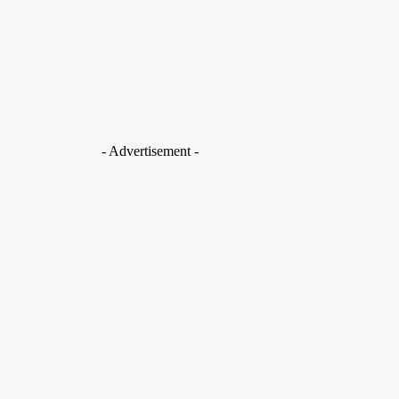
TAKAMOTO
-
30 de outubro de 2025
Destaque
Evento internacional no DF debate papel de museus no futuro d
TAKAMOTO
-
30 de outubro de 2025
- Advertisement -