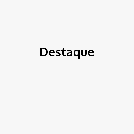
ítica
Entorno
Bem Estar
Cultura
Tecnologia
Destaque
Featured posts
Bem Estar
Brasil
Ciência de Verdade
Coronavirus
Cultura
Delio Andrade