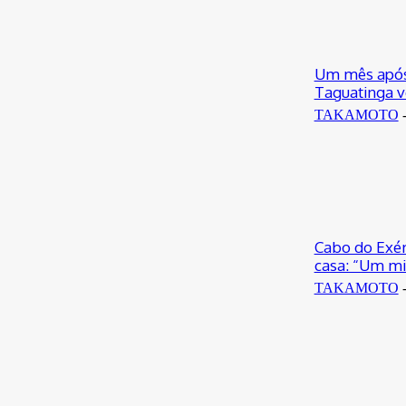
Um mês após 
Taguatinga v
TAKAMOTO
Cabo do Exérc
casa: “Um mi
TAKAMOTO