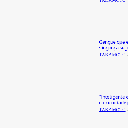
TAKAMOTO
Gangue que e
vingança seg
TAKAMOTO
“Inteligente 
comunidade p
TAKAMOTO