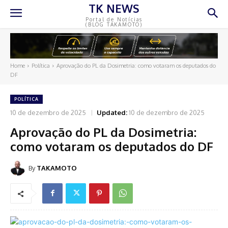
TK NEWS
Portal de Notícias
(BLOG TAKAMOTO)
Home
Política
Aprovação do PL da Dosimetria: como votaram os deputados do
DF
POLÍTICA
10 de dezembro de 2025
Updated:
10 de dezembro de 2025
Aprovação do PL da Dosimetria:
como votaram os deputados do DF
By
TAKAMOTO