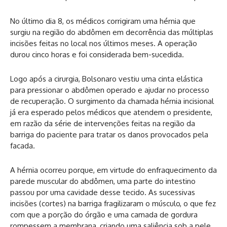
No último dia 8, os médicos corrigiram uma hérnia que
surgiu na região do abdômen em decorrência das múltiplas
incisões feitas no local nos últimos meses. A operação
durou cinco horas e foi considerada bem-sucedida.
Logo após a cirurgia, Bolsonaro vestiu uma cinta elástica
para pressionar o abdômen operado e ajudar no processo
de recuperação. O surgimento da chamada hérnia incisional
já era esperado pelos médicos que atendem o presidente,
em razão da série de intervenções feitas na região da
barriga do paciente para tratar os danos provocados pela
facada.
A hérnia ocorreu porque, em virtude do enfraquecimento da
parede muscular do abdômen, uma parte do intestino
passou por uma cavidade desse tecido. As sucessivas
incisões (cortes) na barriga fragilizaram o músculo, o que fez
com que a porção do órgão e uma camada de gordura
rompessem a membrana, criando uma saliência sob a pele.