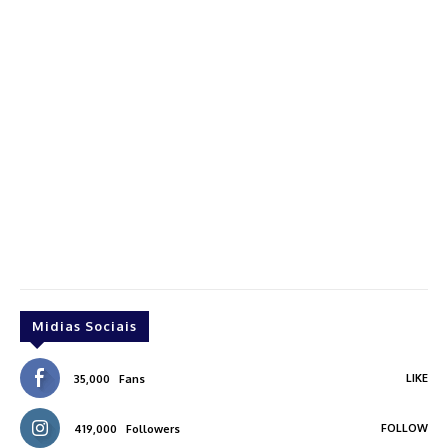
Midias Sociais
LIKE
35,000
Fans
FOLLOW
419,000
Followers